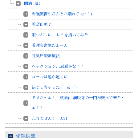
闘病日記
看護実習生さんとお別れ(´･ω･｀)
希望山脈♪
暇つぶしに…レイを描いてみた
看護実習生だょ〜ん
高気圧酸素療法
ヘックション…風邪かな？？
ゴールは遙か遠くに…
決まっちゃった(´・ω・`)
ダメだ〜ぁ！ 寝頃山 満腹寺の一門が襲って来た〜
ぁ！！
忘れません！ 3.11
先祖供養