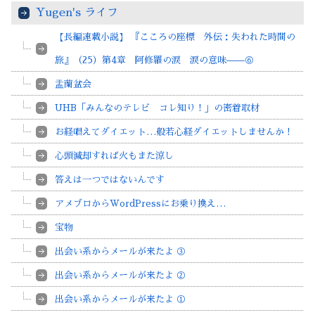
Yugen's ライフ
【長編連載小説】 『こころの座標 外伝：失われた時間の
旅』（25）第4章 阿修羅の涙 涙の意味——⑥
盂蘭盆会
UHB「みんなのテレビ コレ知り！」の密着取材
お経唱えてダイエット…般若心経ダイエットしませんか！
心頭滅却すれば火もまた涼し
答えは一つではないんです
アメブロからWordPressにお乗り換え…
宝物
出会い系からメールが来たよ ③
出会い系からメールが来たよ ②
出会い系からメールが来たよ ①