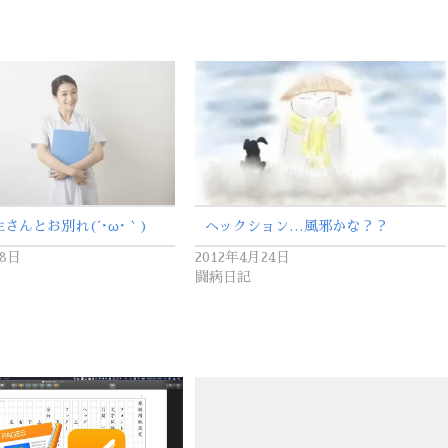
さんとお別れ(´･ω･｀)
ヘックション…風邪かな？？
月8日
2012年4月24日
闘病日記