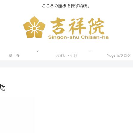
こころの座標を探す場所。
供 養
お祓い・祈願
Yugen’sブログ
た