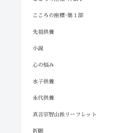
こころの座標ｰ第１部
先祖供養
小説
心の悩み
水子供養
永代供養
真言宗智山派リーフレット
祈願