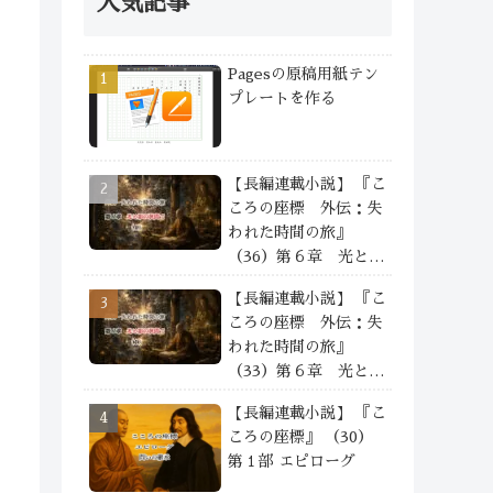
人気記事
Pagesの原稿用紙テン
プレートを作る
【長編連載小説】 『こ
ころの座標 外伝：失
われた時間の旅』
（36）第６章 光と影
の狭間で —— ④
【長編連載小説】 『こ
ころの座標 外伝：失
われた時間の旅』
（33）第６章 光と影
の狭間で —— ①
【長編連載小説】 『こ
ころの座標』 （30）
第１部 エピローグ