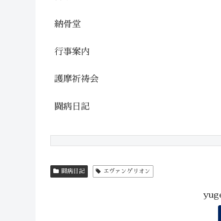
納骨堂
行事案内
護摩祈祷会
闘病日記
闘病日記
エヴァンゲリオン
yu