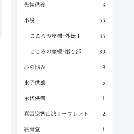
先祖供養
3
小説
65
こころの座標ｰ外伝１
35
こころの座標ｰ第１部
30
心の悩み
9
水子供養
5
永代供養
1
真言宗智山派リーフレット
2
納骨堂
1