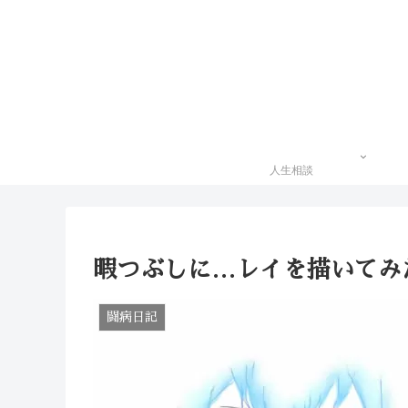
人生相談
暇つぶしに…レイを描いてみ
闘病日記