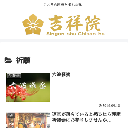
こころの座標を探す場所。
祈願
六波羅蜜
先祖供養
2016.09.18
運気が落ちていると感じたら護摩
祈願
祈祷会にお参りしませんか…