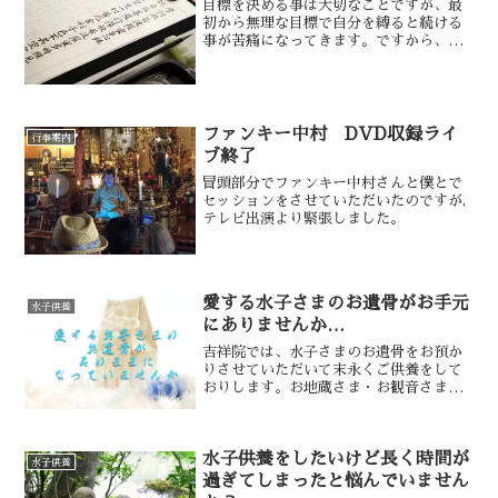
目標を決める事は大切なことですが、最
初から無理な目標で自分を縛ると続ける
事が苦痛になってきます。ですから、無
理せず一文字でも一行でもよいので写経
を続けるて下さい。一巻を書き上げる事
で、一つの修行が完結するのです。
ファンキー中村 DVD収録ライ
行事案内
ブ終了
冒頭部分でファンキー中村さんと僕とで
セッションをさせていただいたのですが,
テレビ出演より緊張しました。
愛する水子さまのお遺骨がお手元
水子供養
にありませんか…
吉祥院では、水子さまのお遺骨をお預か
りさせていただいて末永くご供養をして
おりします。お地蔵さま・お観音さまの
もとで、水子さまの安らかな眠りをお約
束いたします。
水子供養をしたいけど長く時間が
水子供養
過ぎてしまったと悩んでいません