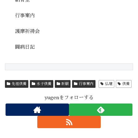
行事案内
護摩祈祷会
闘病日記
先祖供養
水子供養
祈願
行事案内
仏壇
供養
yugenをフォローする