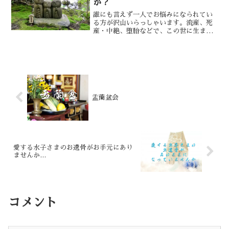
か？
誰にも言えず一人でお悩みになられてい
る方が沢山いらっしゃいます。流産、死
産・中絶、堕胎などで、この世に生まれ
る事もなく流された命。また、命は宿っ
たけれども何時しかその命は消えてしま
い、命を宿したはずの袋だけが残ってし
まうという悲しい現実があります。決し
て流産、死産・中絶、堕胎だけが水子さ
まではないのです。この目で見ずとも自
分のお腹に宿った子供なのです。
盂蘭盆会
愛する水子さまのお遺骨がお手元にあり
ませんか…
コメント