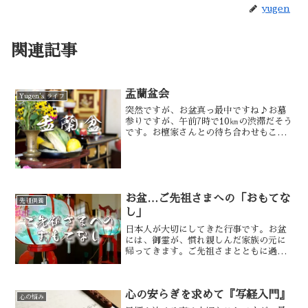
yugen
関連記事
盂蘭盆会
Yugen's ライフ
突然ですが、お盆真っ最中ですね♪お墓
参りですが、午前7時で10㎞の渋滞だそう
です。お檀家さんとの待ち合わせもこの
炎天下ですと大変です。お盆の事を盂蘭
盆とも言い、耳にした事があると思いま
す。盂蘭盆はウランバーナと言う言葉
で、餓鬼霊の苦しみを表したものです。
お盆…ご先祖さまへの「おもてな
先祖供養
し」
日本人が大切にしてきた行事です。お盆
には、御霊が、慣れ親しんだ家族の元に
帰ってきます。ご先祖さまとともに過ご
す時間は、私たちに家族のつながりや他
者を思いやる気持ちを育んでくれる大切
な時間です。
心の安らぎを求めて『写経入門』
心の悩み