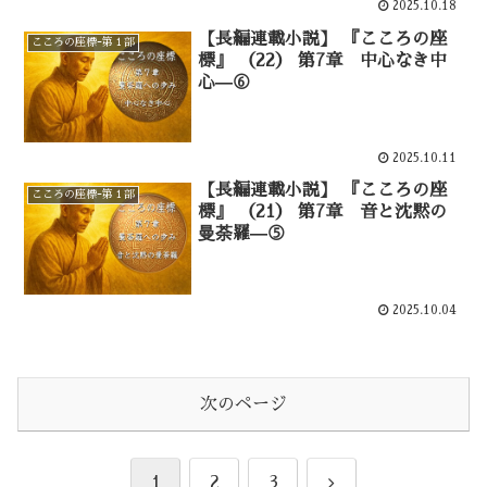
2025.10.18
【長編連載小説】 『こころの座
こころの座標ｰ第１部
標』 （22） 第7章 中心なき中
心—⑥
2025.10.11
【長編連載小説】 『こころの座
こころの座標ｰ第１部
標』 （21） 第7章 音と沈黙の
曼荼羅—⑤
2025.10.04
次のページ
次
1
2
3