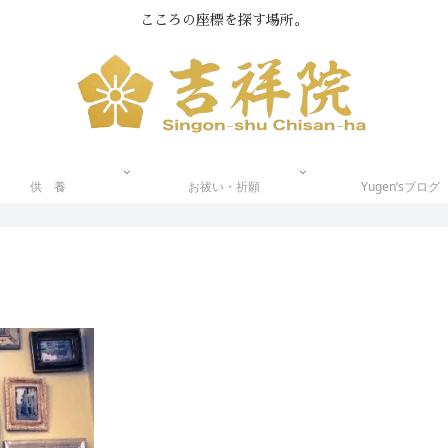
こころの座標を探す場所。
供 養
お祓い・祈願
Yugen’sブログ