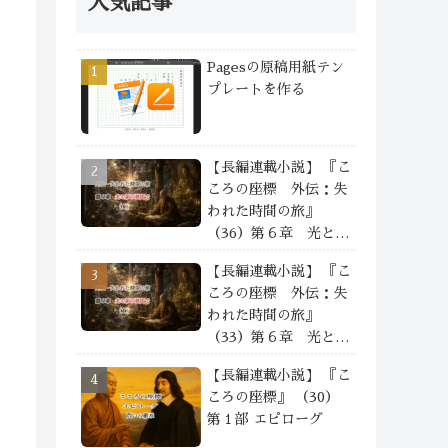
人気記事
Pagesの原稿用紙テン
プレートを作る
【長編連載小説】 『こ
ころの座標 外伝：失
われた時間の旅』
（36）第６章 光と影
の狭間で —— ④
【長編連載小説】 『こ
ころの座標 外伝：失
われた時間の旅』
（33）第６章 光と影
の狭間で —— ①
【長編連載小説】 『こ
ころの座標』 （30）
第１部 エピローグ