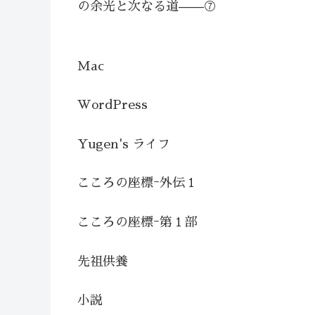
の余光と次なる道——⑦
Mac
WordPress
Yugen's ライフ
こころの座標ｰ外伝１
こころの座標ｰ第１部
先祖供養
小説