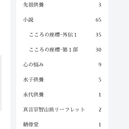
先祖供養
3
小説
65
こころの座標ｰ外伝１
35
こころの座標ｰ第１部
30
心の悩み
9
水子供養
5
永代供養
1
真言宗智山派リーフレット
2
納骨堂
1