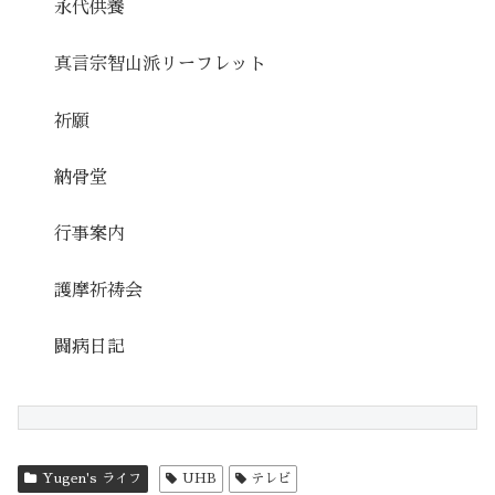
永代供養
真言宗智山派リーフレット
祈願
納骨堂
行事案内
護摩祈祷会
闘病日記
Yugen's ライフ
UHB
テレビ