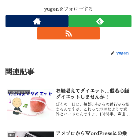
yugenをフォローする
yugen
関連記事
お経唱えてダイエット…般若心経
Yugen's ライフ
ダイエットしませんか！
ぼくの一日は、毎朝6時からの勤行から始
まるんですが、これって地味なようで意
外とハードなんですょ。1時間半、声出し
っ放しの腹筋トレーニングなんですょ。
お経を唱える時は、腹式呼吸なんです。
これって有酸素運動なんですよね。腹筋
アメブロからWordPressにお乗
を使って、お腹から声を出すんです。
Mac