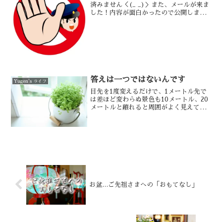
済みません＜(_ _)＞また、メールが来ま
した！内容が面白かったので公開します
ね…
答えは一つではないんです
Yugen's ライフ
目先を1度変えるだけで、1メートル先で
は差ほど変わらぬ景色も10メートル、20
メートルと離れると周囲がよく見えてき
ます。
お盆…ご先祖さまへの「おもてなし」