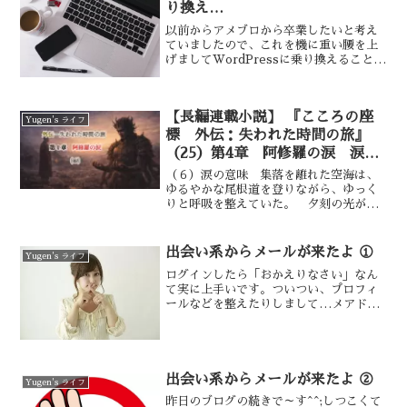
り換え…
以前からアメブロから卒業したいと考え
ていましたので、これを機に重い腰を上
げましてWordPressに乗り換えることに
しました。WordPressについては魅力を
感じていましたが、どうも敷居が高そう
で躊躇していたんですが、
【長編連載小説】 『こころの座
Yugen's ライフ
標 外伝：失われた時間の旅』
（25）第4章 阿修羅の涙 涙の
意味——⑥
（６）涙の意味 集落を離れた空海は、
ゆるやかな尾根道を登りながら、ゆっく
りと呼吸を整えていた。 夕刻の光が西
の空を赤く染め、焼けた柵や崩れた壁が
遠くに小さく見える。 煙はすでに薄
れ、人々の声も静まりつつある。 怒り
出会い系からメールが来たよ ①
Yugen's ライフ
は消えていない。 だが暴走...
ログインしたら「おかえりなさい」なん
て実に上手いです。ついつい、プロフィ
ールなどを整えたりしまして…メアド
は、Facebook専用を登録。その途端、
メールが来ました～ぁ！お久しぶり、
○○です(^^フィリピンで会ったときに…
うっそ～ぉ ヾ(℃゜)々
出会い系からメールが来たよ ②
Yugen's ライフ
昨日のブログの続きで～す^^;しつこくて