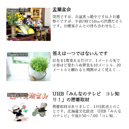
うっそ～ぉ ヾ(℃゜)々
盂蘭盆会
Yugen's ライフ
突然ですが、お盆真っ最中ですね♪お墓
参りですが、午前7時で10㎞の渋滞だそう
です。お檀家さんとの待ち合わせもこの
炎天下ですと大変です。お盆の事を盂蘭
盆とも言い、耳にした事があると思いま
す。盂蘭盆はウランバーナと言う言葉
で、餓鬼霊の苦しみを表したものです。
答えは一つではないんです
Yugen's ライフ
目先を1度変えるだけで、1メートル先で
は差ほど変わらぬ景色も10メートル、20
メートルと離れると周囲がよく見えてき
ます。
UHB「みんなのテレビ コレ知
Yugen's ライフ
り！」の密着取材
密着取材がありまして、13日放送とのこ
とです。北海道文化放送 UHB「みんな
のテレビ」午後3:50〜7:00「コレ知
り！」のコーナーに出ています。よろし
かったら、観てくださいね！