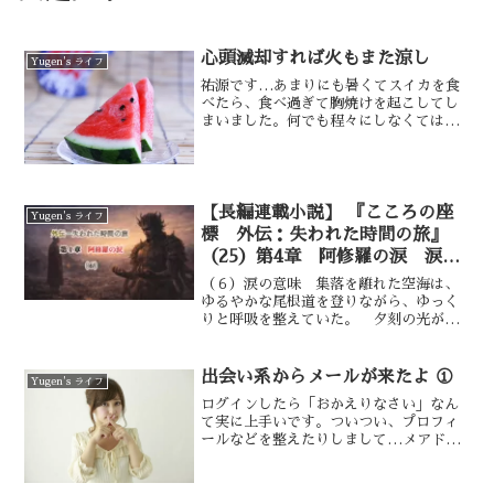
心頭滅却すれば火もまた涼し
Yugen's ライフ
祐源です…あまりにも暑くてスイカを食
べたら、食べ過ぎて胸焼けを起こしてし
まいました。何でも程々にしなくてはい
けません。世間は、クールビズというこ
とでノーネクタイ…僧侶もクールビズと
いうことで見た目だけ涼しげな絽の衣、
でもこれがくせ者なんです。
【長編連載小説】 『こころの座
Yugen's ライフ
標 外伝：失われた時間の旅』
（25）第4章 阿修羅の涙 涙の
意味——⑥
（６）涙の意味 集落を離れた空海は、
ゆるやかな尾根道を登りながら、ゆっく
りと呼吸を整えていた。 夕刻の光が西
の空を赤く染め、焼けた柵や崩れた壁が
遠くに小さく見える。 煙はすでに薄
れ、人々の声も静まりつつある。 怒り
出会い系からメールが来たよ ①
Yugen's ライフ
は消えていない。 だが暴走...
ログインしたら「おかえりなさい」なん
て実に上手いです。ついつい、プロフィ
ールなどを整えたりしまして…メアド
は、Facebook専用を登録。その途端、
メールが来ました～ぁ！お久しぶり、
○○です(^^フィリピンで会ったときに…