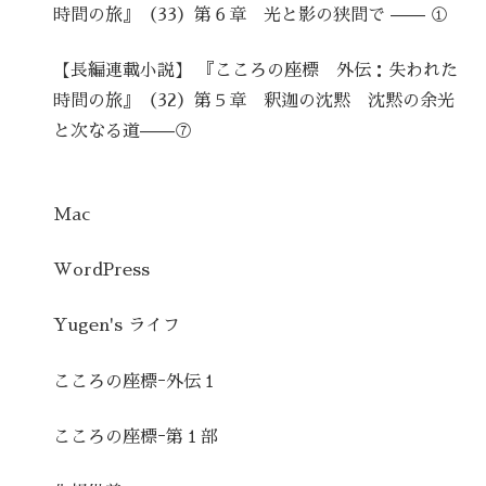
時間の旅』（33）第６章 光と影の狭間で —— ①
【長編連載小説】 『こころの座標 外伝：失われた
時間の旅』（32）第５章 釈迦の沈黙 沈黙の余光
と次なる道——⑦
Mac
WordPress
Yugen's ライフ
こころの座標ｰ外伝１
こころの座標ｰ第１部