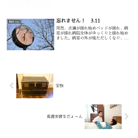
います。
忘れません！ 3.11
闘病日記
突然、点滴が揺れ始めベッドが揺れ、病
室が揺れ病院全体がゆっくりと揺れ始め
ました。病室の外が慌ただしくなり、ぼ
くは不安になってきました。ぼくの頭の
中はエレベーターが止まったら、どうや
って避難するんだろう？？
宝物
看護実習生だょ〜ん