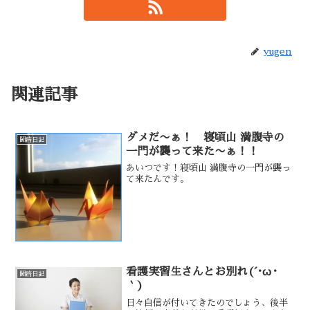
yugen
関連記事
ダメだ〜ぁ！ 寝頃山 満腹寺の
闘病日記
一門が襲って来た〜ぁ！！
あいつです！寝頃山 満腹寺の一門が襲っ
て来たんです。
看護実習生さんとお別れ(´･ω･
闘病日記
｀)
日々自信が付いてきたのでしょう、後半