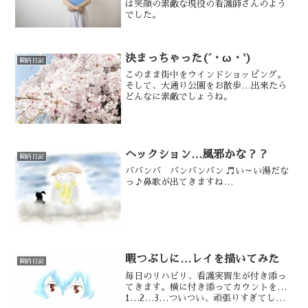
は笑顔の素敵な現役の看護師さんのよう
でした。
決まっちゃった(´・ω・`)
闘病日記
このまま街中をウインドショッピング。
そして、大通り公園をお散歩…出来たら
どんなに素敵でしょうね。
ヘックション…風邪かな？？
闘病日記
ババンバ バンバンバン ♬い～い湯だな
っ♪鼻歌が出てきますね…
暇つぶしに…レイを描いてみた
闘病日記
毎日のリハビリ、看護実習生が付き添っ
てきます。横に付き添ってカウントを…
1…2…3…ついつい、頑張りすぎてしま