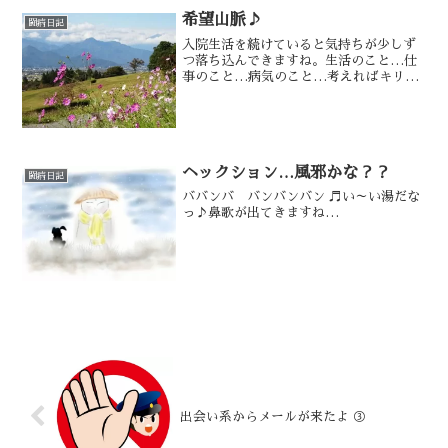
希望山脈♪
闘病日記
入院生活を続けていると気持ちが少しず
つ落ち込んできますね。生活のこと…仕
事のこと…病気のこと…考えればキリが
ありません。
ヘックション…風邪かな？？
闘病日記
ババンバ バンバンバン ♬い～い湯だな
っ♪鼻歌が出てきますね…
出会い系からメールが来たよ ③