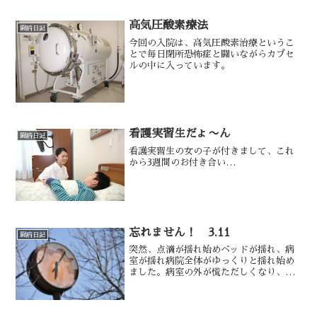
高気圧酸素療法
闘病日記
今回の入院は、高気圧酸素治療というこ
とで毎日閉所恐怖症と闘いながらカプセ
ルの中に入っています。
看護実習生だょ〜ん
闘病日記
看護実習生の女の子が付きまして、これ
から3週間のお付き合い…
忘れません！ 3.11
闘病日記
突然、点滴が揺れ始めベッドが揺れ、病
室が揺れ病院全体がゆっくりと揺れ始め
ました。病室の外が慌ただしくなり、ぼ
くは不安になってきました。ぼくの頭の
中はエレベーターが止まったら、どうや
って避難するんだろう？？