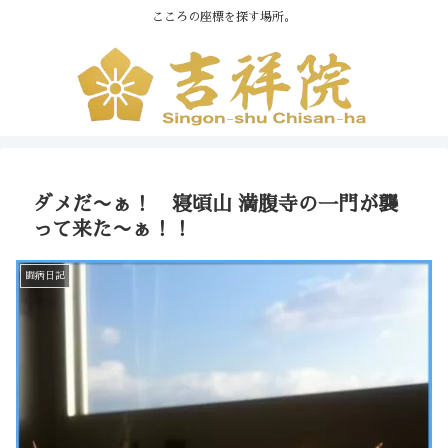
こころの座標を探す場所。
ダメだ〜ぁ！ 寝頃山 満腹寺の一門が襲
って来た〜ぁ！！
闘病日記