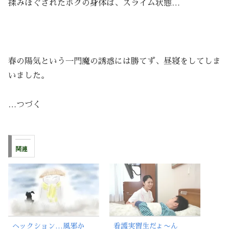
揉みほぐされたボクの身体は、スライム状態…
春の陽気という一門魔の誘惑には勝てず、昼寝をしてしま
いました。
…つづく
関連
ヘックション…風邪か
看護実習生だょ〜ん