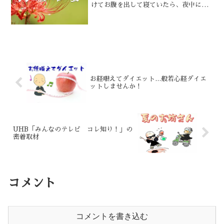
けてお腹を出して寝ていたら、夜中にお
腹が痛くなって50分も脂汗だくだくでト
イレにいました。お腹は冷やしてはダメ
ですね。六波羅蜜と言って六種の供養が
あります。全て御仏壇の中にあるものば
かりです。
お経唱えてダイエット…般若心経ダイエ
ットしませんか！
UHB「みんなのテレビ コレ知り！」の
密着取材
コメント
コメントを書き込む