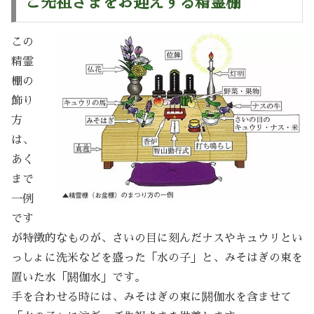
ご先祖さまをお迎えする精霊棚
この
精霊
棚の
飾り
方
は、
あく
まで
一例
です
が特徴的なものが、さいの目に刻んだナスやキュウリとい
っしょに洗米などを盛った「水の子」と、みそはぎの束を
置いた水「閼伽水」です。
手を合わせる時には、みそはぎの束に閼伽水を含ませて