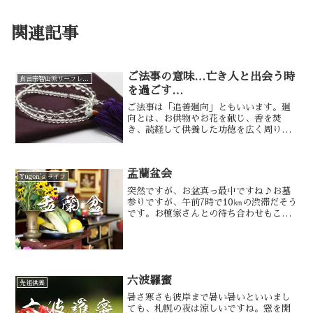
関連記事
ご法事の意味…亡き人と出会う時
真言宗智山派リーフレット
を過ごす…
ご法事は「追善廻向」ともいいます。廻
向とは、お供物やお花を献じ、香を焚
き、読経して供養した功徳を広く周りに
も回し向けることです。私たちはこうし
た廻向を続けて善行を重ねていきます。
このことを「追福修善」といい、略して
盂蘭盆会
「追善」というのです。
Yugen's ライフ
突然ですが、お盆真っ最中ですね♪お墓
参りですが、午前7時で10㎞の渋滞だそう
です。お檀家さんとの待ち合わせもこの
炎天下ですと大変です。お盆の事を盂蘭
盆とも言い、耳にした事があると思いま
す。盂蘭盆はウランバーナと言う言葉
で、餓鬼霊の苦しみを表したものです。
六波羅蜜
先祖供養
暑さ寒さも彼岸まで暑い暑いといいまし
ても、札幌の夜は涼しいですね。窓を開