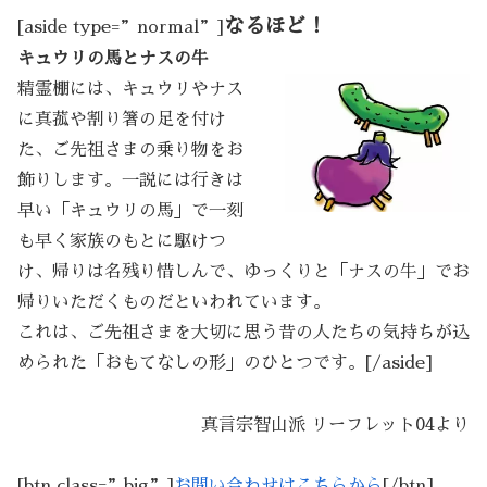
なるほど！
[aside type=”normal”]
キュウリの馬とナスの牛
精霊棚には、キュウリやナス
に真菰や割り箸の足を付け
た、ご先祖さまの乗り物をお
飾りします。一説には行きは
早い「キュウリの馬」で一刻
も早く家族のもとに駆けつ
け、帰りは名残り惜しんで、ゆっくりと「ナスの牛」でお
帰りいただくものだといわれています。
これは、ご先祖さまを大切に思う昔の人たちの気持ちが込
められた「おもてなしの形」のひとつです。[/aside]
真言宗智山派 リーフレット04より
[btn class=”big”]
お問い合わせはこちらから
[/btn]