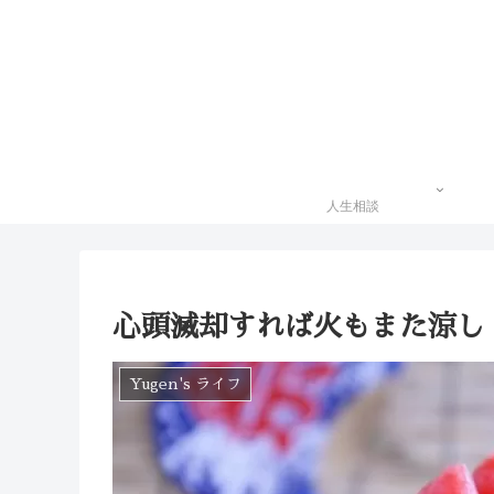
人生相談
心頭滅却すれば火もまた涼し
Yugen's ライフ