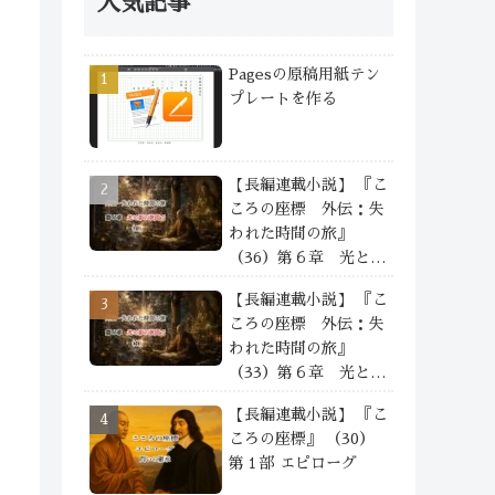
人気記事
Pagesの原稿用紙テン
プレートを作る
【長編連載小説】 『こ
ころの座標 外伝：失
われた時間の旅』
（36）第６章 光と影
の狭間で —— ④
【長編連載小説】 『こ
ころの座標 外伝：失
われた時間の旅』
（33）第６章 光と影
の狭間で —— ①
【長編連載小説】 『こ
ころの座標』 （30）
第１部 エピローグ