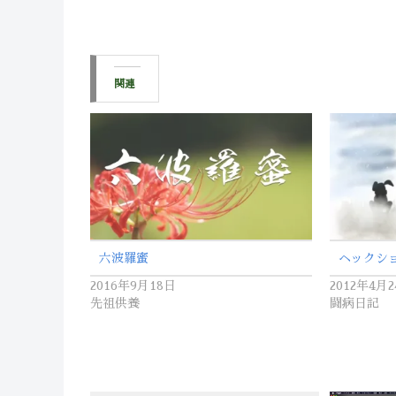
関連
六波羅蜜
ヘックシ
2016年9月18日
2012年4月
先祖供養
闘病日記