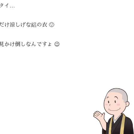
タイ…
け涼しげな絽の衣 🙂
かけ倒しなんですょ 😉