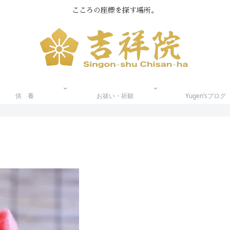
こころの座標を探す場所。
供 養
お祓い・祈願
Yugen’sブログ