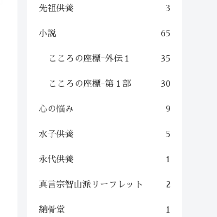
先祖供養
3
小説
65
こころの座標ｰ外伝１
35
こころの座標ｰ第１部
30
心の悩み
9
水子供養
5
永代供養
1
真言宗智山派リーフレット
2
納骨堂
1