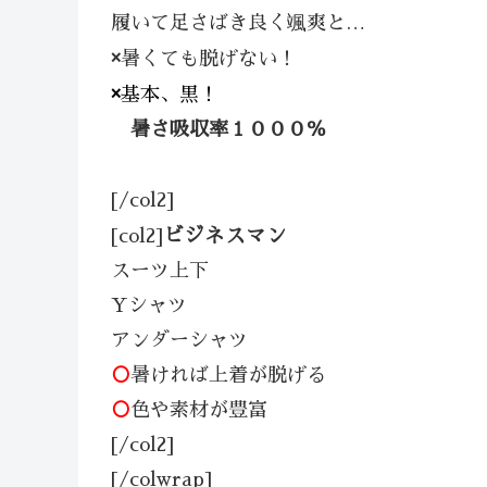
履いて足さばき良く颯爽と…
×
暑くても脱げない！
×
基本、黒！
暑
さ吸収率１０００％
[/col2]
ビジネスマン
[col2]
スーツ上下
Yシャツ
アンダーシャツ
○
暑ければ上着が脱げる
○
色や素材が豊富
[/col2]
[/colwrap]