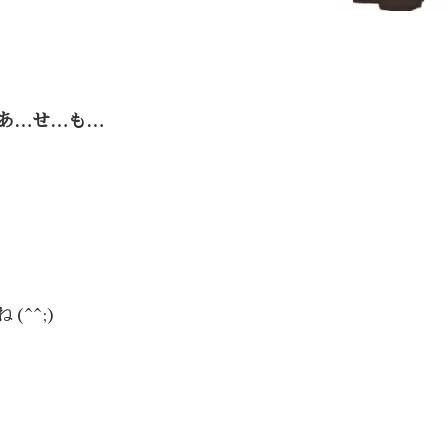
あ…せ…も…
^^;)