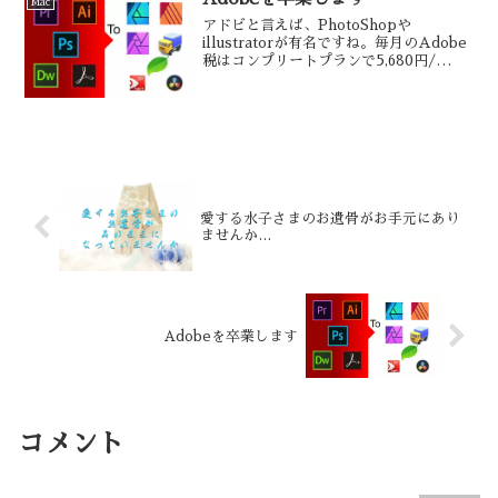
Mac
アドビと言えば、PhotoShopや
illustratorが有名ですね。毎月のAdobe
税はコンプリートプランで5,680円/
月！！Adobeのアプリが全部使えると思
うと安いと思いますが…僕は7年支払って
いたので477,120円、新しいiMacが買え
ちゃいますね…(^^；そこで、思い切って
Adobeを卒業しようとおもいます
愛する水子さまのお遺骨がお手元にあり
ませんか…
Adobeを卒業します
コメント