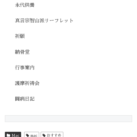
永代供養
真言宗智山派リーフレット
祈願
納骨堂
行事案内
護摩祈祷会
闘病日記
Mac
mac
おすすめ