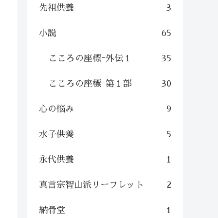
先祖供養
3
小説
65
こころの座標ｰ外伝１
35
こころの座標ｰ第１部
30
心の悩み
9
水子供養
5
永代供養
1
真言宗智山派リーフレット
2
納骨堂
1