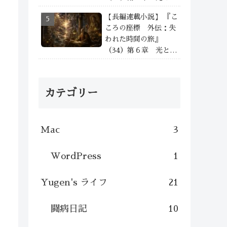
の狭間で —— ①
【長編連載小説】 『こ
ころの座標 外伝：失
われた時間の旅』
（34）第６章 光と影
の狭間で —— ②
カテゴリー
Mac
3
WordPress
1
Yugen's ライフ
21
闘病日記
10