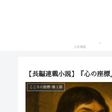
人生相談
【長編連載小説】『心の座標
こころの座標ｰ第１部