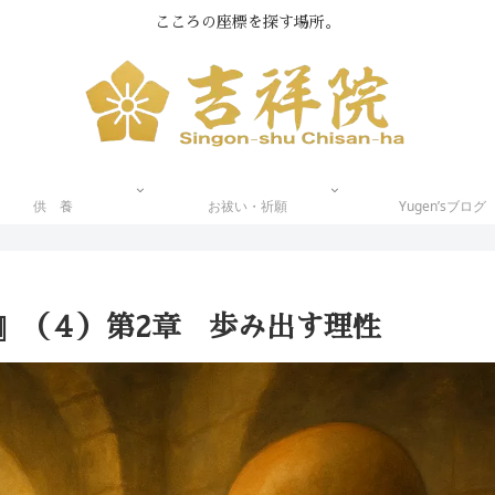
こころの座標を探す場所。
供 養
お祓い・祈願
Yugen’sブログ
』（４）第2章 歩み出す理性