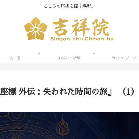
こころの座標を探す場所。
供 養
お祓い・祈願
Yugen’sブログ
座標 外伝：失われた時間の旅』 （1）