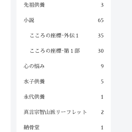
先祖供養
3
小説
65
こころの座標ｰ外伝１
35
こころの座標ｰ第１部
30
心の悩み
9
水子供養
5
永代供養
1
真言宗智山派リーフレット
2
納骨堂
1