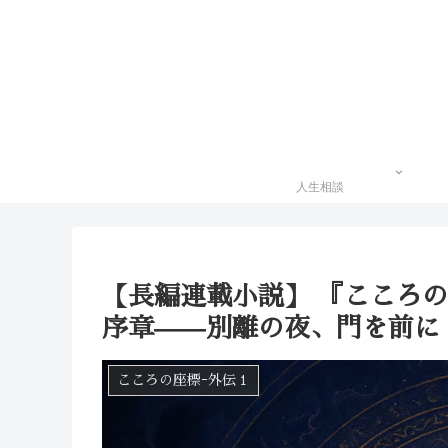
人生相談
【長編連載小説】 『こころの
序章——別離の夜、門を前に
こころの座標ｰ外伝１