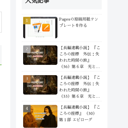
人気記事
Pagesの原稿用紙テン
プレートを作る
【長編連載小説】 『こ
ころの座標 外伝：失
われた時間の旅』
（36）第６章 光と影
の狭間で —— ④
【長編連載小説】 『こ
ころの座標 外伝：失
われた時間の旅』
（33）第６章 光と影
の狭間で —— ①
【長編連載小説】 『こ
ころの座標』 （30）
第１部 エピローグ