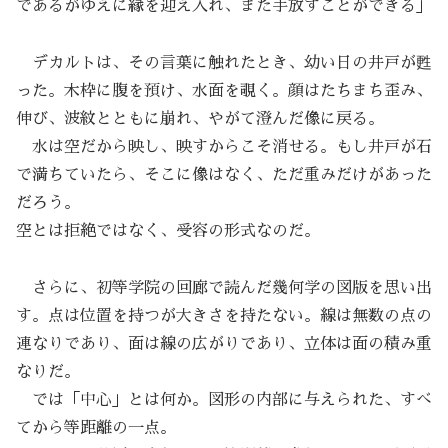
であるがゆえに縁を迎え入れ、また手放すことができる」
デカルトは、その言葉に触れたとき、幼い日の井戸が甦
った。木枠に腹を預け、水面を覗く。顔はたちまち歪み、
伸び、波紋とともに崩れ、やがて澄んだ像に戻る。
水は空だから映し、映すからこそ消せる。もし井戸が石
で満ちていたら、そこに像はなく、ただ重みだけがあった
だろう。
空とは拒絶ではなく、受容の形式なのだ。
さらに、初等学院の回廊で読んだ幾何学の図版を思い出
す。点は位置を持つが大きさを持たない。線は無数の点の
連なりであり、面は線の広がりであり、立体は面の積み重
なりだ。
では「中心」とは何か。図形の内部に与えられた、すべ
てから等距離の一点。