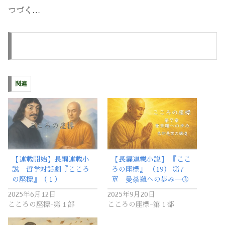
つづく…
関連
【連載開始】長編連載小
【長編連載小説】 『ここ
説 哲学対話劇『こころ
ろの座標』 （19） 第7
の座標』（１）
章 曼荼羅への歩み―③
2025年6月12日
2025年9月20日
こころの座標ｰ第１部
こころの座標ｰ第１部