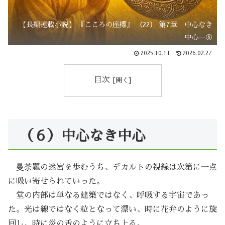
【長編連載小説】 『こころの座標』 （22） 第7章 中心なき
中心—⑥
2025.10.11
2026.02.27
目次
（６）中心なき中心
曼荼羅の迷宮を歩むうち、デカルトの視線は次第に一点
に吸い寄せられていった。
堂の内部は単なる建築ではなく、呼吸する宇宙であっ
た。光は線ではなく粒となって漂い、時に花弁のように旋
回し、時に炎の舌のように立ち上る。