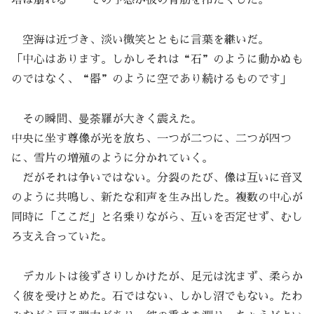
塔は崩れる――その予感が彼の背筋を冷たくした。
空海は近づき、淡い微笑とともに言葉を継いだ。
「中心はあります。しかしそれは“石”のように動かぬも
のではなく、“器”のように空であり続けるものです」
その瞬間、曼荼羅が大きく震えた。
中央に坐す尊像が光を放ち、一つが二つに、二つが四つ
に、雪片の増殖のように分かれていく。
だがそれは争いではない。分裂のたび、像は互いに音叉
のように共鳴し、新たな和声を生み出した。複数の中心が
同時に「ここだ」と名乗りながら、互いを否定せず、むし
ろ支え合っていた。
デカルトは後ずさりしかけたが、足元は沈まず、柔らか
く彼を受けとめた。石ではない、しかし沼でもない。たわ