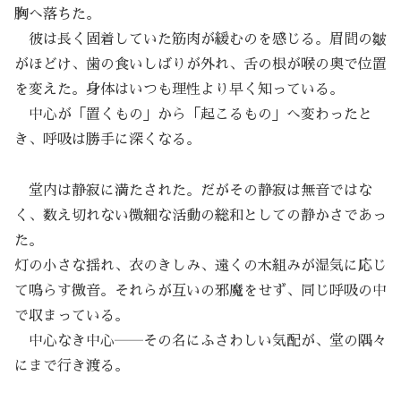
胸へ落ちた。
彼は長く固着していた筋肉が緩むのを感じる。眉間の皺
がほどけ、歯の食いしばりが外れ、舌の根が喉の奥で位置
を変えた。身体はいつも理性より早く知っている。
中心が「置くもの」から「起こるもの」へ変わったと
き、呼吸は勝手に深くなる。
堂内は静寂に満たされた。だがその静寂は無音ではな
く、数え切れない微細な活動の総和としての静かさであっ
た。
灯の小さな揺れ、衣のきしみ、遠くの木組みが湿気に応じ
て鳴らす微音。それらが互いの邪魔をせず、同じ呼吸の中
で収まっている。
中心なき中心――その名にふさわしい気配が、堂の隅々
にまで行き渡る。