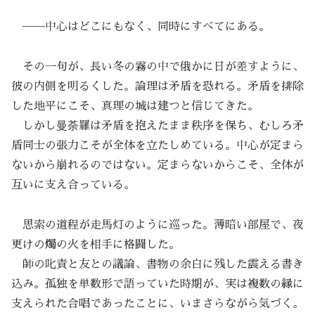
──中心はどこにもなく、同時にすべてにある。
その一句が、長い冬の霧の中で俄かに日が差すように、
彼の内側を明るくした。論理は矛盾を恐れる。矛盾を排除
した地平にこそ、真理の城は建つと信じてきた。
しかし曼荼羅は矛盾を抱えたまま秩序を保ち、むしろ矛
盾同士の張力こそが全体を立たしめている。中心が定まら
ないから崩れるのではない。定まらないからこそ、全体が
互いに支え合っている。
思索の道程が走馬灯のように巡った。薄暗い部屋で、夜
更けの燭の火を相手に格闘した。
師の叱責と友との議論、書物の余白に残した震える書き
込み。孤独を単数形で語っていた時期が、実は複数の縁に
支えられた合唱であったことに、いまさらながら気づく。