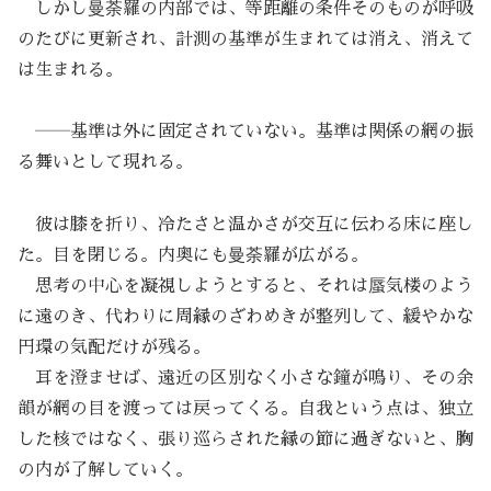
しかし曼荼羅の内部では、等距離の条件そのものが呼吸
のたびに更新され、計測の基準が生まれては消え、消えて
は生まれる。
――基準は外に固定されていない。基準は関係の網の振
る舞いとして現れる。
彼は膝を折り、冷たさと温かさが交互に伝わる床に座し
た。目を閉じる。内奥にも曼荼羅が広がる。
思考の中心を凝視しようとすると、それは蜃気楼のよう
に遠のき、代わりに周縁のざわめきが整列して、緩やかな
円環の気配だけが残る。
耳を澄ませば、遠近の区別なく小さな鐘が鳴り、その余
韻が網の目を渡っては戻ってくる。自我という点は、独立
した核ではなく、張り巡らされた縁の節に過ぎないと、胸
の内が了解していく。