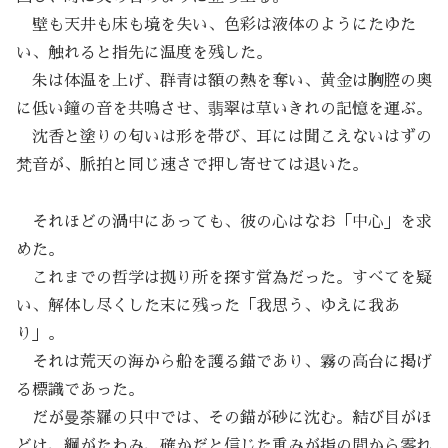
壁も天井も床も境を失い、色彩は液体のようにたゆた
い、触れると指先に温度を残した。
朱は体温を上げ、群青は額の熱を奪い、黄金は胸腔の奥
に低い鐘の音を共鳴させ、翡翠は草いきれの記憶を運ぶ。
沈香と塗りの匂いは形を帯び、耳には聞こえないはずの
梵音が、脈拍と同じ速さで押し寄せては退いた。
それほどの渦中にあっても、彼の心はなお「中心」を求
めた。
これまでの哲学は拠り所を探す営為だった。すべてを疑
い、解体し尽くした末に残った「我思う、ゆえに我あ
り」。
それは荒天の海から船を護る錨であり、霧の高台に掲げ
る標識であった。
だが曼荼羅の只中では、その錨が砂に沈む。結び目がほ
どけ、綱がたわみ、確かだと信じた重みが指の間から零れ