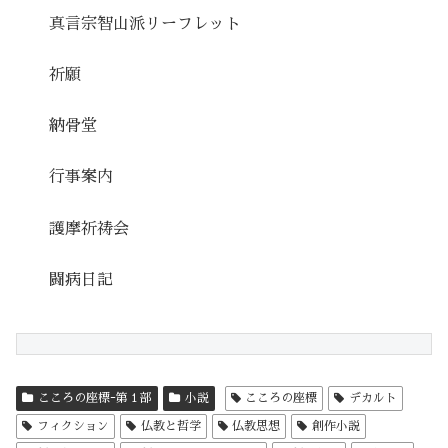
真言宗智山派リーフレット
祈願
納骨堂
行事案内
護摩祈祷会
闘病日記
こころの座標ｰ第１部
小説
こころの座標
デカルト
フィクション
仏教と哲学
仏教思想
創作小説