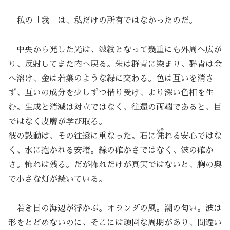
私の「我」は、私だけの所有ではなかったのだ。
中央から発した光は、波紋となって幾重にも外周へ広が
り、反射してまた内へ戻る。朱は群青に染まり、群青は金
へ溶け、金は若葉のような緑に交わる。色は互いを消さ
ず、互いの成分を少しずつ借り受け、より深い色相を生
む。生成と消滅は対立ではなく、往還の両端であると、目
ではなく皮膚が学び取る。
もた
彼の鼓動は、その往還に重なった。石に
凭
れる安心ではな
く、水に抱かれる安堵。線の確かさではなく、波の確か
さ。怖れは残る。だが怖れだけが真実ではないと、胸の奥
で小さな灯が続いている。
若き日の海辺が浮かぶ。オランダの風。潮の匂い。波は
形をとどめないのに、そこには頑固な周期があり、間違い