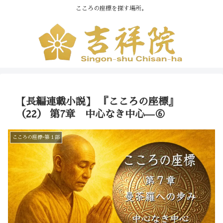
こころの座標を探す場所。
【長編連載小説】 『こころの座標』
（22） 第7章 中心なき中心—⑥
こころの座標ｰ第１部