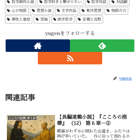
哲学創作小説
哲学好きと繋がりたい
哲学対話
対話劇
心の物語
思想小説
文学作品
東洋思想
物語の力
理性と慈悲
空海
西洋哲学
言葉と沈黙
yugenをフォローする
yugen
関連記事
【長編連載小説】『こころの座
こころの座標ｰ第１部
標』 （12） 第６章―②
朝霧がわずかに晴れた山道を、ふたりは
再び歩いていた。 谷に沿って流れる小