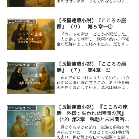
川のせせらぎは、まるで内なる声のよう
に、静かに彼らの耳に届いていた。鳥の
声は空に溶け、光はまだらに木漏れ日と
なって足元を照らしていた。けれど、デ
【長編連載小説】『こころの座
カルトの心はその風景とは異なる、深い
こころの座標ｰ第１部
内奥へと向かっていた。「空海……」
標』 （９） 第５章―①
「はい」「私は昨夜、夢の中で“私”が
デカルトの声は、どこか必死だった。
消えていく感覚を味わいました。顔が消
「人は誤って判断し、欲望に惑い、不完
え、手が消え、最後には存在そのものが
全な理解によって痛みを生む。だとすれ
霧に溶けた……。だが、不思議と恐ろし
ば、正しく思考すれば、苦しみも乗り越
くはなかった」
えられるはずだ」 空海は、しばし黙し
てその言葉を味わうようにしてから言っ
【長編連載小説】『こころの座
た。「理性は、迷いの霧を照らす灯火で
こころの座標ｰ第１部
す。しかし、届かぬ深みもあります」
標』 （７） 第4章―①
「届かぬ深み？」「そうです。たとえば
夜が静かに明けようとしていた。山の
幼子を失った母の涙。それを、理屈で癒
斜面には濃い霧が立ちこめ、あらゆる輪
せるでしょうか？」
郭を白くぼかしている。草木は微かに濡
れ、ひとつひとつの葉に夜露が宿ってい
た。風はない。全てが沈黙のなかに在っ
た。
【長編連載小説】 『こころの座
こころの座標ｰ外伝１
標 外伝：失われた時間の旅』
（12）第2章 弥勒と未来問答
逆問の試練ー⑤
霧はゆるやかに流れ、空海と弥勒を包
み込んでいた。 先ほどまでの幻視は消
え去り、再び静かな山中の空間へと戻っ