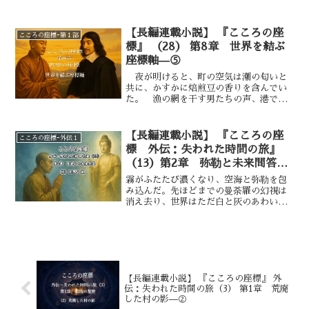
ていた。しかし、空海の胸にはなお揺ら
ぎが残っていた。弥勒が示した未来の慈
悲、現在の苦悩の意味……それらを理解
【長編連載小説】 『こころの座
こころの座標ｰ第１部
したつもりでいても、内側には解けきら
標』 （28） 第8章 世界を結ぶ
ない硬い石のような違和感が沈んでい
座標軸—⑤
た。 未来に成就する慈悲は理解し
た。 現在の苦悩を抱えながらも、小さ
夜が明けると、町の空気は潮の匂いと
な種を守り育てることの意味も、確かに
共に、かすかに焙煎豆の香りを含んでい
受け止めた。 ――しかし、それだけで
た。 漁の網を干す男たちの声、港で荷
は足りないのではないか。 その「足り
を下ろす船員のかけ声、祈りを唱える修
なさ」は、空海が長年抱えてきた葛藤の
道士の低い詠唱、そして市場へ向かう女
根に触れるものだった。見えない誰かの
たちの足音。 それらの音が重なり合
【長編連載小説】 『こころの座
こころの座標ｰ外伝１
ために祈る。それは尊い。しかし、どれ
い、一つの呼吸のように町を満たしてい
標 外伝：失われた時間の旅』
ほど祈っても人々の飢えや争いはなくな
た。 デカルトは、その多様な声の層に
らない。祈りは確かに灯火だが、今の暗
（13）第2章 弥勒と未来問答
耳を澄ませながら思う。 ――この世界
闇をすべて照らせるわけではない。彼自
逆問の試練ー⑥
は、まるで一枚の楽譜のようだ。 誰も
霧がふたたび濃くなり、空海と弥勒を包
身の心が、それを知っていた。
が別の旋律を奏でているが、全体として
み込んだ。先ほどまでの曼荼羅の幻視は
は一つの調べになっている。
消え去り、世界はただ白と灰のあわいに
沈んでいた。だが、空海の胸には確かな
余韻が残っていた。弥勒の逆問に答えた
とき、自らの内奥に「未熟さ」と「歩む
べき道」の両方を同時に感じ取ったから
だ。彼は息を整え、ゆっくりと目を開い
た。そこに立つ弥勒は、ただ静かに微笑
【長編連載小説】 『こころの座標』 外
んでいた。もはや言葉はなく、眼差しだ
伝：失われた時間の旅（3） 第1章 荒廃
けが彼に注がれていた。
した村の影—②