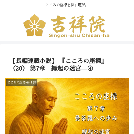
こころの座標を探す場所。
【長編連載小説】 『こころの座標』
（20） 第7章 縁起の迷宮—④
こころの座標ｰ第１部