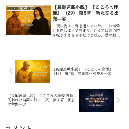
を吸った。肺に満ちる空気が、どこか甘
い香を含んでいた。沈香のようであり、
【長編連載小説】 『こころの座
こころの座標ｰ第１部
遠い記憶の匂いのようでもあった。 弥
標』 （29） 第8章 新たなる出
勒はなお、その場に立っていた。 光を
発—⑥
孕んだ身体は輪郭を持たず、見ているう
ちに形を変える。 ある瞬間には人の姿
夜の海は、音を選んでいた。 波が砕
に見え、次の瞬間にはただの光の柱に見
ける白は遠くで静まり、近くでは砂の粒
えた。 だがその“在り方”は一貫して
を転がすささやきだけが残る。港の鎖は
いた――揺らぎの中にある完全。 空海
鳴らず、灯台のレンズは油の匂いを呼吸
は、その光景を前にして、胸の奥に生ま
のように出し入れしながら、一定の角度
れた言葉を押さえきれなかった。「未来
で光を配っていた。 デカルトは砂州の
仏よ。あなたの教えを聞いて、私は知り
端に立ち、灯の回転が闇の皮膚に描く輪
ました。慈悲は未来に咲く花ではなく、
郭を目で追った。光は「ここ」と「い
今この時にも根づいていると。
ま」を一瞬だけ濃くし、すぐに引き、ま
た別の場所を濃くする。世界が、同時に
【長編連載小説】 『こころの座標』
いくつもの現在を持っている――そんな
（19） 第7章 曼荼羅への歩み―③
錯覚でもあり、気づきでもあった。
【長編連載小説】 『こころの座標 外伝：
失われた時間の旅』 （2） 第１章 孤独
の荒野—①
コメント