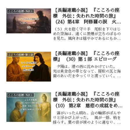
る。
わずかに残しながら流れていた。 空海
は歩いていた。 急ぐでもなく、留まる
【長編連載小説】 『こころの座
こころの座標ｰ外伝１
でもなく。 ただ、歩みそのものが祈り
標 外伝：失われた時間の旅』
であるように。
（24）第4章 阿修羅の涙 火を
抱く守り手——⑤
（５）火を抱く守り手 尾根を下りはじ
めた空海は、遠くに黒煙が立ちのぼるの
を見た。風向きは穏やかであるにもかか
わらず、煙はまっすぐ空へ伸びてい
る。 ただの野焼きではない。 嫌な予
感が胸をよぎった。 足を速める。 山
【長編連載小説】 『こころの座
こころの座標ｰ第１部
道を抜け、低地へ出ると、荒れ...
標』 （30）第１部 エピローグ
夕陽は、港の西に沈みかけていた。
光は黄金色の帯となって、屋根の瓦と海
面のあいだをゆっくりと渡っていく。
昼の喧騒は静まり、町にはわずかな波音
と風の笛だけが残った。 デカルトは宿
の軒先に腰を下ろし、掌の上に一枚の紙
【長編連載小説】 『こころの座
を広げていた。 その紙には、旅のあい
こころの座標ｰ外伝１
だに描き続けてきた十字と円、そして幾
標 外伝：失われた時間の旅』
つかの線が重なっている。 けれどそれ
（10） 第2章 慈悲の成就をめぐ
は、もはや哲学の図でも、神学の図でも
る問答—③
霧がいったん晴れ、山の輪郭がぼんや
なかった。 ただの「歩みの記録」――
りと浮かび上がった。 風が一筋、梢を
呼吸の跡であり、出会いの形だった。
揺らす。葉の音が波のように連なり、や
空海と別れてから、すでに幾日かが過ぎ
がて再び静まり返った。 空海は深く息
た。