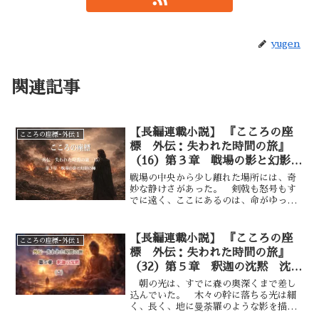
yugen
関連記事
【長編連載小説】 『こころの座
こころの座標ｰ外伝１
標 外伝：失われた時間の旅』
（16）第３章 戦場の影と幻影の
師 血に染まる大地―②
戦場の中央から少し離れた場所には、奇
妙な静けさがあった。 剣戟も怒号もす
でに遠く、ここにあるのは、命がゆっく
りと失われていく音だけだった。音と言
っても、耳で捉えられるものではない。
呼吸が擦れる感触、血が土に染み込む気
【長編連載小説】 『こころの座
こころの座標ｰ外伝１
配、身体の熱が冷えていく時間――そう
標 外伝：失われた時間の旅』
したものが、重なり合って空気を満たし
（32）第５章 釈迦の沈黙 沈黙
ていた。 デカルトは歩いていた。 第
の余光と次なる道——⑦
１節で見た死者たちの影は、まだ網膜の
朝の光は、すでに森の奥深くまで差し
奥に焼き付いている。だが、ここでは死
込んでいた。 木々の幹に落ちる光は細
はすでに終点ではなかった。終わりきれ
く、長く、地に曼荼羅のような影を描い
ない命が、低く、しかし確かに呻いてい
ている。 風は穏やかで、夜の冷たさを