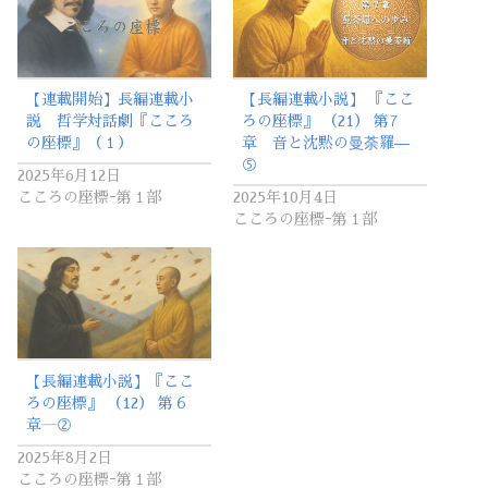
【連載開始】長編連載小
【長編連載小説】 『ここ
説 哲学対話劇『こころ
ろの座標』 （21） 第7
の座標』（１）
章 音と沈黙の曼荼羅—
⑤
2025年6月12日
こころの座標ｰ第１部
2025年10月4日
こころの座標ｰ第１部
【長編連載小説】『ここ
ろの座標』 （12） 第６
章―②
2025年8月2日
こころの座標ｰ第１部