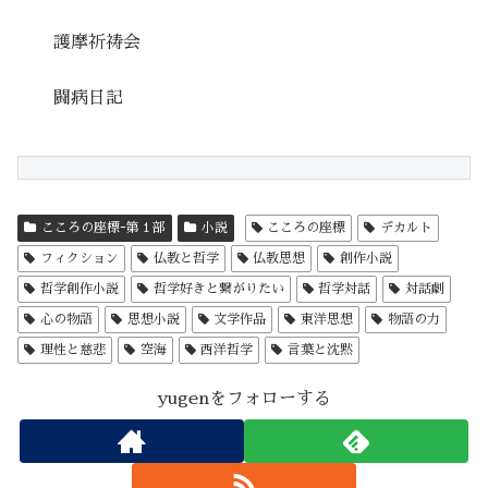
護摩祈祷会
闘病日記
こころの座標ｰ第１部
小説
こころの座標
デカルト
フィクション
仏教と哲学
仏教思想
創作小説
哲学創作小説
哲学好きと繋がりたい
哲学対話
対話劇
心の物語
思想小説
文学作品
東洋思想
物語の力
理性と慈悲
空海
西洋哲学
言葉と沈黙
yugenをフォローする