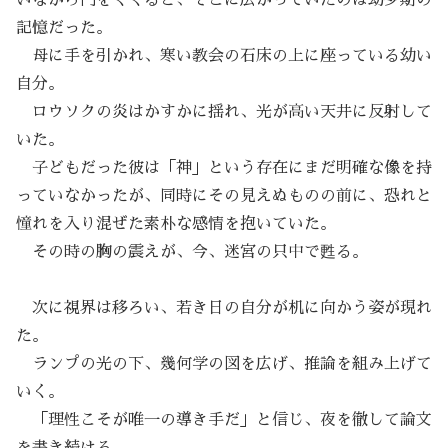
記憶だった。
母に手を引かれ、寒い教会の石床の上に座っている幼い
自分。
ロウソクの炎はかすかに揺れ、光が高い天井に反射して
いた。
子どもだった彼は「神」という存在にまだ明確な像を持
っていなかったが、同時にその見えぬものの前に、恐れと
憧れを入り混ぜた素朴な感情を抱いていた。
その時の胸の震えが、今、迷宮の只中で甦る。
次に視界は移ろい、若き日の自分が机に向かう姿が現れ
た。
ランプの光の下、幾何学の図を広げ、推論を組み上げて
いく。
「理性こそが唯一の導き手だ」と信じ、夜を徹して論文