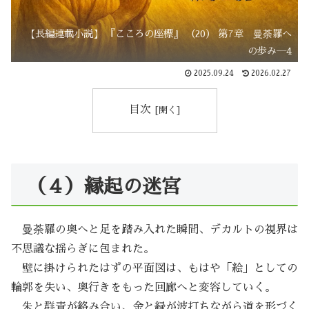
【長編連載小説】 『こころの座標』 （20） 第7章 曼荼羅へ
の歩み―4
2025.09.24
2026.02.27
目次
（４）縁起の迷宮
曼荼羅の奥へと足を踏み入れた瞬間、デカルトの視界は
不思議な揺らぎに包まれた。
壁に掛けられたはずの平面図は、もはや「絵」としての
輪郭を失い、奥行きをもった回廊へと変容していく。
朱と群青が絡み合い、金と緑が波打ちながら道を形づく