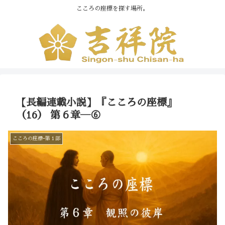
こころの座標を探す場所。
【長編連載小説】『こころの座標』
（16） 第６章―⑥
こころの座標ｰ第１部