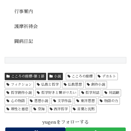
行事案内
護摩祈祷会
闘病日記
こころの座標ｰ第１部
小説
こころの座標
デカルト
フィクション
仏教と哲学
仏教思想
創作小説
哲学創作小説
哲学好きと繋がりたい
哲学対話
対話劇
心の物語
思想小説
文学作品
東洋思想
物語の力
理性と慈悲
空海
西洋哲学
言葉と沈黙
yugenをフォローする