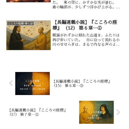
る。 第二節で学んだ“言葉の座”“沈
た。 東の空に、かすかな光が滲む。
黙の譲位”は、彼の舌をそれ以上に軽
森の輪郭が、少しずつ浮かび上がる。
く、同時に慎重にした。 第三節で映り
空海は歩いている。 その足取りは、静
返された自己と世界の鏡像は、彼の目を
かで、迷いがない。 だがその内には、
少し湿らせる。 ──では、ここから
微かな揺らぎがあった。 沈黙の中で見
【長編連載小説】『こころの座
こころの座標ｰ第１部
先、理性と霊性は、どのようにしてとも
たもの。 分離の消えた世界。 関係と
標』 （12） 第６章―②
に歩くのか。
しての存在。 それらは確かだった。
だが今、世界は再び「形」を取り戻しは
朝霧がわずかに晴れた山道を、ふたりは
じめている。
再び歩いていた。 谷に沿って流れる小
川のせせらぎは、まるで内なる声のよう
に、静かに彼らの耳に届いていた。鳥の
声は空に溶け、光はまだらに木漏れ日と
なって足元を照らしていた。けれど、デ
カルトの心はその風景とは異なる、深い
内奥へと向かっていた。「空海……」
「はい」「私は昨夜、夢の中で“私”が
消えていく感覚を味わいました。顔が消
え、手が消え、最後には存在そのものが
【長編連載小説】『こころの座標』
（15） 第６章―⑤
霧に溶けた……。だが、不思議と恐ろし
くはなかった」
【長編連載小説】『こころの座標』
（17） 第７章―①