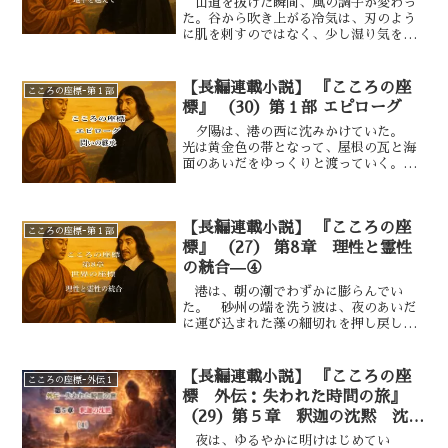
山道を抜けた瞬間、風の調子が変わっ
し、それが彼自身の存在を確かめるよう
た。谷から吹き上がる冷気は、刃のよう
でもあった。 だが、その音すらもすぐ
に肌を刺すのではなく、少し湿り気を帯
に夜の静寂に吸い込まれ、あとには沈黙
びて、肺の奥を洗うように澄んでいる。
だけが残った。 彼は歩く。足の裏で確
空は薄い雲をまとって鈍く光り、東の端
かめるように、一歩ずつ、慎重に。 そ
だけが白く起き上がろうとしていた。
【長編連載小説】 『こころの座
こころの座標ｰ第１部
して心の中では、洞窟で交わされた数々
眼下の川は、銀の紐のように蛇行してい
標』 （30）第１部 エピローグ
の言葉がまだ反芻されていた。 問い、
る。川面に貼りついた薄氷はところどこ
対話、沈黙。自分が誰であり、何を求め
ろ割れて、流れの速い筋だけが黒々と露
夕陽は、港の西に沈みかけていた。
ていたのか――その根源に触れた余韻
わになっていた。 川沿いに並ぶ畑は、
光は黄金色の帯となって、屋根の瓦と海
が、彼の内側にかすかに残っていた。
枯れた茎や支柱の影が斜めに伸び、とこ
面のあいだをゆっくりと渡っていく。
ろどころに置かれた藁束が、冬の色の中
昼の喧騒は静まり、町にはわずかな波音
でやわらかい黄を保っている。屋根の上
と風の笛だけが残った。 デカルトは宿
では白煙がゆっくりと立ちのぼり、鶏の
の軒先に腰を下ろし、掌の上に一枚の紙
【長編連載小説】 『こころの座
短い鳴き声が、間を置いて二度、三度と
を広げていた。 その紙には、旅のあい
こころの座標ｰ第１部
響いた。
だに描き続けてきた十字と円、そして幾
標』 （27） 第8章 理性と霊性
つかの線が重なっている。 けれどそれ
の統合—④
は、もはや哲学の図でも、神学の図でも
港は、朝の潮でわずかに膨らんでい
なかった。 ただの「歩みの記録」――
た。 砂州の端を洗う波は、夜のあいだ
呼吸の跡であり、出会いの形だった。
に運び込まれた藻の細切れを押し戻し、
空海と別れてから、すでに幾日かが過ぎ
また連れ戻す。鼻の奥に塩の鋭さと魚籠
た。
の縄の匂いが混ざり、遠くでは錆びた滑
車が鳴る。 デカルトは桟橋の根元に立
【長編連載小説】 『こころの座
こころの座標ｰ外伝１
ち、海に向かって吸い込む息と、吐き出
標 外伝：失われた時間の旅』
す息の長さをそろえた。 第一節で得
（29）第５章 釈迦の沈黙 沈黙
た“座標は呼吸である”という確信が、
を携えて現実へ——④
ゆっくりと胸の奥で温度を保ってい
夜は、ゆるやかに明けはじめてい