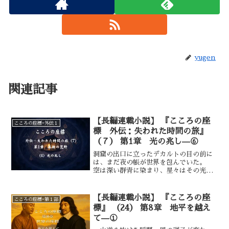
yugen
関連記事
【長編連載小説】 『こころの座
こころの座標ｰ外伝１
標 外伝：失われた時間の旅』
（７） 第1章 光の兆し—⑥
洞窟の出口に立ったデカルトの目の前に
は、まだ夜の帳が世界を包んでいた。
空は深い群青に染まり、星々はその光を
弱めながらも、なお冷たく瞬いてい
た。 頬をかすめる空気には湿り気があ
り、長い沈黙のなかで吸い込まれた闇の
【長編連載小説】 『こころの座
こころの座標ｰ第１部
記憶が、まだ体から抜けきっていないよ
標』 （24） 第8章 地平を越え
うだった。 一歩。石から土へ、土から
て—①
砂礫へと、足元の感触が変わっていく。
靴底が触れるたび、大地はわずかに振動