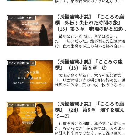
揺らす。葉の音が波のように連なり、や
がて再び静まり返った。 空海は深く息
を吸った。肺に満ちる空気が、どこか甘
い香を含んでいた。沈香のようであり、
【長編連載小説】 『こころの座
こころの座標ｰ外伝１
遠い記憶の匂いのようでもあった。 弥
標 外伝：失われた時間の旅』
勒はなお、その場に立っていた。 光を
（15）第３章 戦場の影と幻影の
孕んだ身体は輪郭を持たず、見ているう
師 血に染まる大地―①
ちに形を変える。 ある瞬間には人の姿
最初に届いたのは、音ではなかっ
に見え、次の瞬間にはただの光の柱に見
た。 匂いだった。鉄が湿った空気に溶
えた。 だがその“在り方”は一貫して
け、血の生臭さが土の匂いと絡み合い、
いた――揺らぎの中にある完全。 空海
そこへ焦げた木の残り香が重なってい
は、その光景を前にして、胸の奥に生ま
る。戦が終わったはずの場所が、まだ終
れた言葉を押さえきれなかった。「未来
わりきっていないことを、匂いだけが雄
【長編連載小説】『こころの座
こころの座標ｰ第１部
仏よ。あなたの教えを聞いて、私は知り
弁に語っていた。 デカルトは歩みを止
標』 （15） 第６章―⑤
ました。慈悲は未来に咲く花ではなく、
め、息を浅く吸った。肺の内側がざらつ
今この時にも根づいていると。
く。風に乗った灰が喉の奥へ貼りつくよ
太陽が高く昇ると、木々の影は縮ま
うだった。遠くで旗布がはためく音がす
り、地面に淡い光の網を編み始めた。風
る。だがそれは勝利の鼓舞ではなく、空
は静かに吹き、葉の一枚一枚がまるで呼
虚な布の擦過音にすぎない。音はあるの
吸するように、わずかに震えていた。
に、生がない。そういう感触があっ
空海とデカルトは、深い杉林を抜けた先
た。 視界の先で、大地が黒く染まって
の岩場に辿り着いていた。そこは谷を見
【長編連載小説】 『こころの座
いた。草は踏み荒らされ、ぬかるんだ土
下ろす断崖の縁であり、遠くに水音が響
こころの座標ｰ第１部
には無数の足跡と轍が刻まれている。
いていた。「ここは、“時”が止まる場
標』 （24） 第8章 地平を越え
所です」 空海の声は、風の音に溶ける
て—①
ように柔らかかった。「止まる……？
山道を抜けた瞬間、風の調子が変わっ
時間が？」「いえ、“止める”のではあ
た。谷から吹き上がる冷気は、刃のよう
りません。“融ける”のです。時間は直
に肌を刺すのではなく、少し湿り気を帯
線ではなく、感じられ方なのです。観照