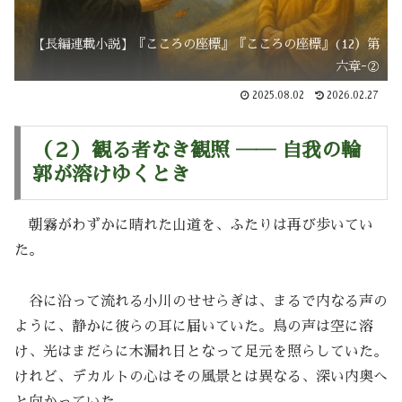
【長編連載小説】『こころの座標』『こころの座標』(12）第
六章ｰ②
2025.08.02
2026.02.27
（２）観る者なき観照 ―― 自我の輪
郭が溶けゆくとき
朝霧がわずかに晴れた山道を、ふたりは再び歩いてい
た。
谷に沿って流れる小川のせせらぎは、まるで内なる声の
ように、静かに彼らの耳に届いていた。鳥の声は空に溶
け、光はまだらに木漏れ日となって足元を照らしていた。
けれど、デカルトの心はその風景とは異なる、深い内奥へ
と向かっていた。