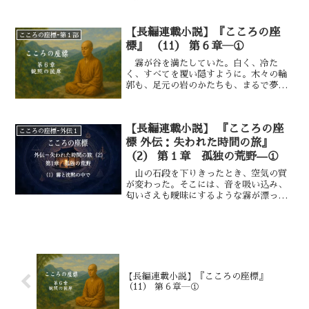
びて、肺の奥を洗うように澄んでいる。
の深まりに従って、時間も空間もその性
空は薄い雲をまとって鈍く光り、東の端
質を変えていきます」
だけが白く起き上がろうとしていた。
【長編連載小説】『こころの座
こころの座標ｰ第１部
眼下の川は、銀の紐のように蛇行してい
標』 （11） 第６章―①
る。川面に貼りついた薄氷はところどこ
ろ割れて、流れの速い筋だけが黒々と露
霧が谷を満たしていた。白く、冷た
わになっていた。 川沿いに並ぶ畑は、
く、すべてを覆い隠すように。木々の輪
枯れた茎や支柱の影が斜めに伸び、とこ
郭も、足元の岩のかたちも、まるで夢の
ろどころに置かれた藁束が、冬の色の中
中のようにぼやけていた。 そのなか
でやわらかい黄を保っている。屋根の上
を、デカルトと空海は黙して歩いてい
では白煙がゆっくりと立ちのぼり、鶏の
た。言葉はなかった。 いや、言葉は必
【長編連載小説】 『こころの座
短い鳴き声が、間を置いて二度、三度と
要なかったのかもしれない。霧の静けさ
こころの座標ｰ外伝１
響いた。
は、言語が入り込む余地を与えない。風
標 外伝：失われた時間の旅』
も止み、ただ足音と、衣ずれの音だけ
（2） 第１章 孤独の荒野—①
が、時間の底をゆっくりと流れていた。
山の石段を下りきったとき、空気の質
が変わった。そこには、音を吸い込み、
匂いさえも曖昧にするような霧が漂って
いた。月は背後の峰に隠れ星々も霧の膜
に覆われて、光はほとんど地上に届かな
い。 デカルトは|外套《がいとう》の襟
を立て、歩を進めた。足元の土は湿り、
時折、靴底に小石が擦れる乾いた音がす
る。それ以外の音はなかった。 夜の森
には、通常なら鳥や獣の気配があるはず
【長編連載小説】『こころの座標』
だ。だがここでは、それらの生命のざわ
（11） 第６章―①
めきがことごとく霧に呑み込まれてい
る。