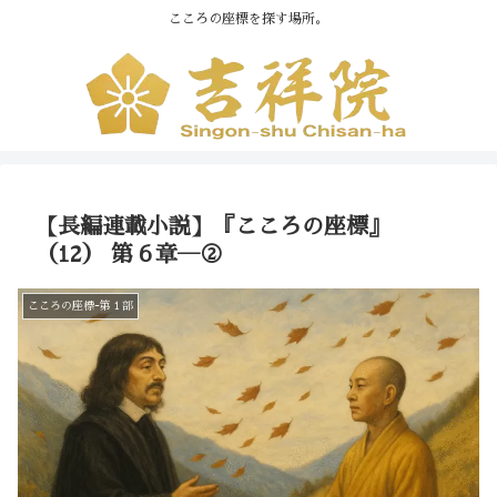
こころの座標を探す場所。
【長編連載小説】『こころの座標』
（12） 第６章―②
こころの座標ｰ第１部