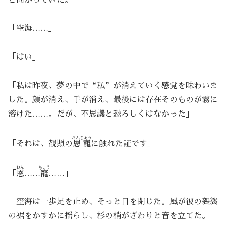
「空海……」
「はい」
「私は昨夜、夢の中で“私”が消えていく感覚を味わいま
した。顔が消え、手が消え、最後には存在そのものが霧に
溶けた……。だが、不思議と恐ろしくはなかった」
おんちょう
「それは、観照の
恩寵
に触れた証です」
おん
ちょう
「
恩
……
寵
……」
空海は一歩足を止め、そっと目を閉じた。風が彼の袈裟
の裾をかすかに揺らし、杉の梢がざわりと音を立てた。