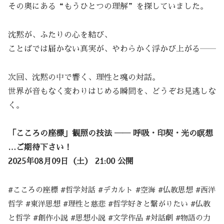
その奥にある“もうひとつの理解”を探していました。
沈黙が、ふたりの心を結び、
ことばでは届かない真実が、やわらかく浮かび上がる――
次回、沈黙の中で響く、理性と魂の対話。
世界が音もなく変わりはじめる瞬間を、どうぞお見逃しな
く。
「こころの座標」観照の技法 ―― 呼吸・印契・光の瞑想
…ご期待下さい！
2025年08月09日（土） 21:00 公開
#こころの座標 #哲学対話 #デカルト #空海 #仏教思想 #西洋
哲学 #東洋思想 #理性と慈悲 #哲学好きと繋がりたい #仏教
と哲学 #創作小説 #思想小説 #文学作品 #対話劇 #物語の力