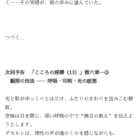
く――その実感が、彼の歩みに滲んでいた。
つづく…
次回予告 「こころの座標（13）」第六章―③
観照の技法 ―― 呼吸・印契・光の瞑想
光と影がゆっくりとほどけ、ふたりのまわりを包みこむ静
寂。
空海は目を閉じ、深い呼吸の中で“無言の教え”を伝えよ
うとします。
デカルトは、理性の声が遠のくのを感じながらも、