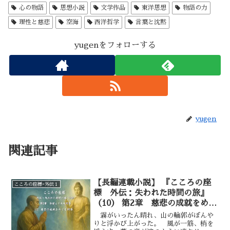
心の物語
思想小説
文学作品
東洋思想
物語の力
理性と慈悲
空海
西洋哲学
言葉と沈黙
yugenをフォローする
yugen
関連記事
【長編連載小説】 『こころの座
こころの座標ｰ外伝１
標 外伝：失われた時間の旅』
（10） 第2章 慈悲の成就をめぐ
る問答—③
霧がいったん晴れ、山の輪郭がぼんや
りと浮かび上がった。 風が一筋、梢を