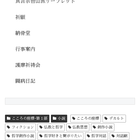
真言宗智山派リーフレット
祈願
納骨堂
行事案内
護摩祈祷会
闘病日記
こころの座標ｰ第１部
小説
こころの座標
デカルト
フィクション
仏教と哲学
仏教思想
創作小説
哲学創作小説
哲学好きと繋がりたい
哲学対話
対話劇