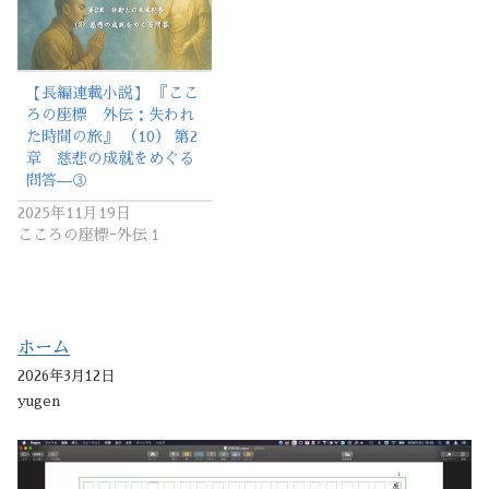
【長編連載小説】 『ここ
ろの座標 外伝：失われ
た時間の旅』 （10） 第2
章 慈悲の成就をめぐる
問答—③
2025年11月19日
こころの座標ｰ外伝１
ホーム
2026年3月12日
yugen