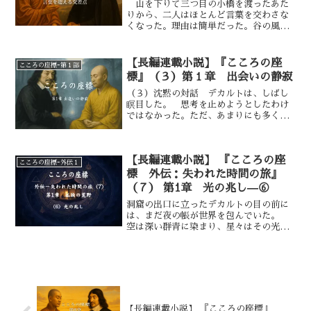
山を下りて三つ目の小橋を渡ったあた
時間が？」「いえ、“止める”のではあ
りから、二人はほとんど言葉を交わさな
りません。“融ける”のです。時間は直
くなった。理由は簡単だった。谷の風の
線ではなく、感じられ方なのです。観照
ほうが雄弁だったからだ。 麦の刈り跡
の深まりに従って、時間も空間もその性
が並ぶ畑を撫でる風は、土の匂いと、ど
質を変えていきます」
こか焦げた藁の微かな残り香を運ぶ。遠
【長編連載小説】『こころの座
こころの座標ｰ第１部
くの鍛冶場からは鉄を打つ重い響き。
標』（３）第１章 出会いの静寂
さらにその奥で、牛を追う掛け声、子ど
もの笑い声、井戸の滑車がこすれる乾い
（３）沈黙の対話 デカルトは、しばし
た音。音が重なっては解け、解けてはふ
瞑目した。 思考を止めようとしたわけ
たたび重なる。 デカルトは、耳が勝手
ではなかった。ただ、あまりにも多くの
に音の層をほどいていくのを感じなが
情報が言葉にならぬまま押し寄せていた
ら、同時にほどききれない残響があるこ
からだ。 空海の語る「空」という概念
とにも気づいていた。ほどけないもの
――それは彼の哲学の前提に、静かだが
【長編連載小説】 『こころの座
──それは、かつて彼が扱いに困り、見
深い波紋を投げかけていた...
こころの座標ｰ外伝１
ないふりをしてきた領域だった。
標 外伝：失われた時間の旅』
（７） 第1章 光の兆し—⑥
洞窟の出口に立ったデカルトの目の前に
は、まだ夜の帳が世界を包んでいた。
空は深い群青に染まり、星々はその光を
弱めながらも、なお冷たく瞬いてい
た。 頬をかすめる空気には湿り気があ
り、長い沈黙のなかで吸い込まれた闇の
記憶が、まだ体から抜けきっていないよ
うだった。 一歩。石から土へ、土から
砂礫へと、足元の感触が変わっていく。
靴底が触れるたび、大地はわずかに振動
【長編連載小説】 『こころの座標』