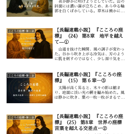
夜が静かに明けようとしていた。山の
斜面には濃い霧が立ちこめ、あらゆる輪
郭を白くぼかしている。草木は微かに濡
れ、ひとつひとつの葉に夜露が宿ってい
た。風はない。全てが沈黙のなかに在っ
た。
【長編連載小説】 『こころの座
こころの座標ｰ第１部
標』 （24） 第8章 地平を越え
て—①
山道を抜けた瞬間、風の調子が変わっ
た。谷から吹き上がる冷気は、刃のよう
に肌を刺すのではなく、少し湿り気を帯
びて、肺の奥を洗うように澄んでいる。
空は薄い雲をまとって鈍く光り、東の端
だけが白く起き上がろうとしていた。
【長編連載小説】『こころの座
こころの座標ｰ第１部
眼下の川は、銀の紐のように蛇行してい
標』 （15） 第６章―⑤
る。川面に貼りついた薄氷はところどこ
ろ割れて、流れの速い筋だけが黒々と露
太陽が高く昇ると、木々の影は縮ま
わになっていた。 川沿いに並ぶ畑は、
り、地面に淡い光の網を編み始めた。風
枯れた茎や支柱の影が斜めに伸び、とこ
は静かに吹き、葉の一枚一枚がまるで呼
ろどころに置かれた藁束が、冬の色の中
吸するように、わずかに震えていた。
でやわらかい黄を保っている。屋根の上
空海とデカルトは、深い杉林を抜けた先
では白煙がゆっくりと立ちのぼり、鶏の
の岩場に辿り着いていた。そこは谷を見
【長編連載小説】 『こころの座
短い鳴き声が、間を置いて二度、三度と
下ろす断崖の縁であり、遠くに水音が響
こころの座標ｰ第１部
響いた。
いていた。「ここは、“時”が止まる場
標』（25） 第8章 世界の座標
所です」 空海の声は、風の音に溶ける
言葉を超える交差点ー②
ように柔らかかった。「止まる……？