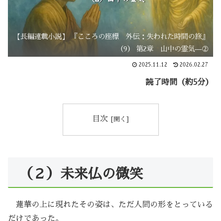
【長編連載小説】 『こころの座標 外伝：失われた時間の旅』
（9） 第2章 山中の霊気—②
2025.11.12
2026.02.27
読了時間（約5分）
目次
（２）未来仏の微笑
蓮華の上に現れたその姿は、ただ人間の形をとっている
だけであった。