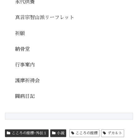
永代供養
真言宗智山派リーフレット
祈願
納骨堂
行事案内
護摩祈祷会
闘病日記
こころの座標ｰ外伝１
小説
こころの座標
デカルト