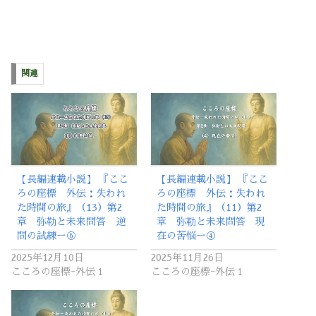
関連
【長編連載小説】 『ここ
【長編連載小説】 『ここ
ろの座標 外伝：失われ
ろの座標 外伝：失われ
た時間の旅』（13）第2
た時間の旅』（11）第2
章 弥勒と未来問答 逆
章 弥勒と未来問答 現
問の試練ー⑥
在の苦悩ー④
2025年12月10日
2025年11月26日
こころの座標ｰ外伝１
こころの座標ｰ外伝１