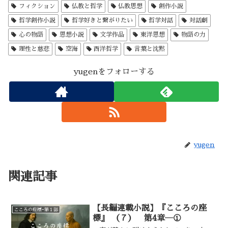
フィクション
仏教と哲学
仏教思想
創作小説
哲学創作小説
哲学好きと繋がりたい
哲学対話
対話劇
心の物語
思想小説
文学作品
東洋思想
物語の力
理性と慈悲
空海
西洋哲学
言葉と沈黙
yugenをフォローする
yugen
関連記事
【長編連載小説】『こころの座
こころの座標ｰ第１部
標』 （７） 第4章―①