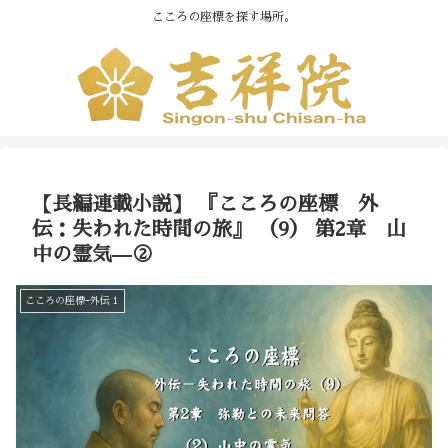
こころの座標を探す場所。
【長編連載小説】 『こころの座標 外
伝：失われた時間の旅』 （9） 第2章 山
中の霊気—②
こころの座標ｰ外伝１