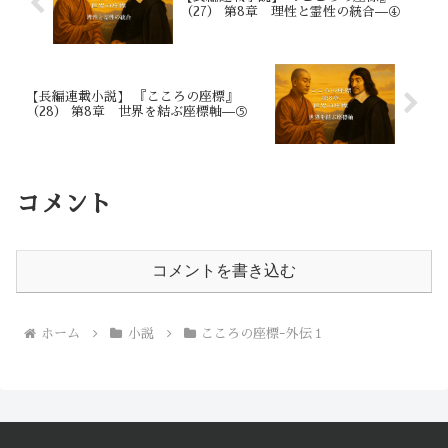
し、それが彼自身の存在を確かめるよう
（27） 第8章 理性と霊性の統合—④
でもあった。 だが、その音すらもすぐ
に夜の静寂に吸い込まれ、あとには沈黙
だけが残った。 彼は歩く。足の裏で確
かめるように、一歩ずつ、慎重に。 そ
して心の中では、洞窟で交わされた数々
【長編連載小説】 『こころの座標』
の言葉がまだ反芻されていた。 問い、
（28） 第8章 世界を結ぶ座標軸—⑤
対話、沈黙。自分が誰であり、何を求め
ていたのか――その根源に触れた余韻
が、彼の内側にかすかに残っていた。
コメント
コメントを書き込む
ホーム
小説
こころの座標ｰ外伝１