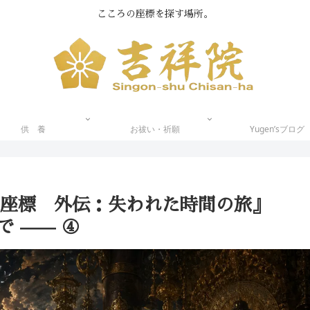
こころの座標を探す場所。
供 養
お祓い・祈願
Yugen’sブログ
の座標 外伝：失われた時間の旅』
 —— ④