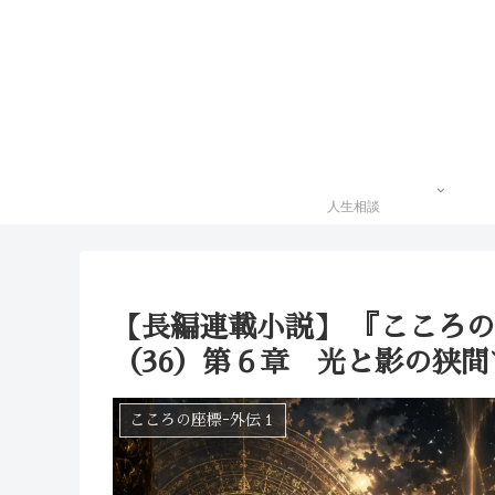
人生相談
【長編連載小説】 『こころ
（36）第６章 光と影の狭間で
こころの座標ｰ外伝１