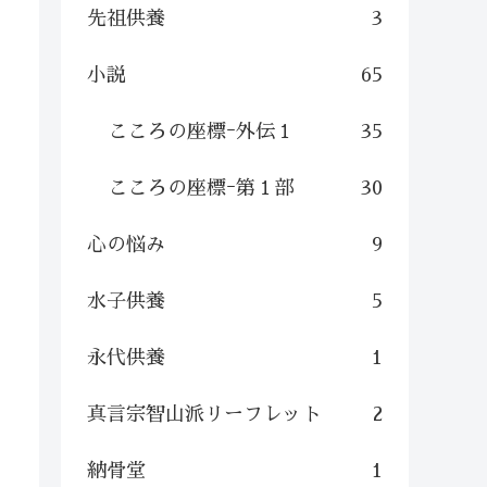
先祖供養
3
小説
65
こころの座標ｰ外伝１
35
こころの座標ｰ第１部
30
心の悩み
9
水子供養
5
永代供養
1
真言宗智山派リーフレット
2
納骨堂
1