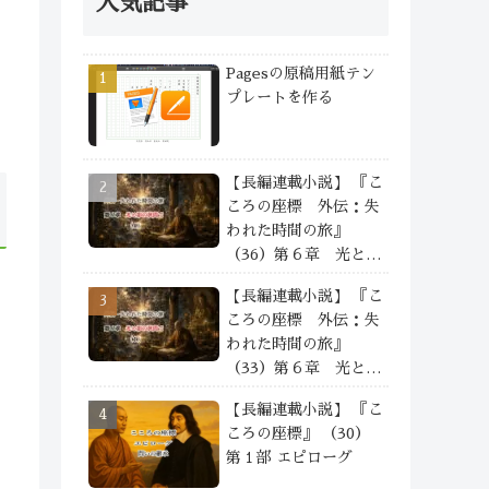
人気記事
Pagesの原稿用紙テン
プレートを作る
【長編連載小説】 『こ
ころの座標 外伝：失
われた時間の旅』
（36）第６章 光と影
の狭間で —— ④
【長編連載小説】 『こ
ころの座標 外伝：失
われた時間の旅』
（33）第６章 光と影
の狭間で —— ①
【長編連載小説】 『こ
ころの座標』 （30）
第１部 エピローグ