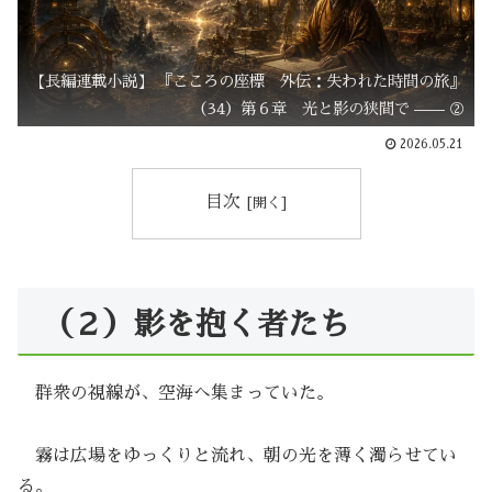
【長編連載小説】 『こころの座標 外伝：失われた時間の旅』
（34）第６章 光と影の狭間で —— ②
2026.05.21
目次
（２）影を抱く者たち
群衆の視線が、空海へ集まっていた。
霧は広場をゆっくりと流れ、朝の光を薄く濁らせてい
る。