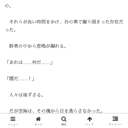
の。
それらが長い時間をかけ、谷の奥で凝り固まった存在だ
った。
群衆の中から悲鳴が漏れる。
「あれは……何だ……」
「闇だ……！」
人々は後ずさる。
だが空海は、その塊から目を逸らさなかった。
メニュー
ホーム
検索
トップ
サイドバー
あれは外から来た魔ではない。