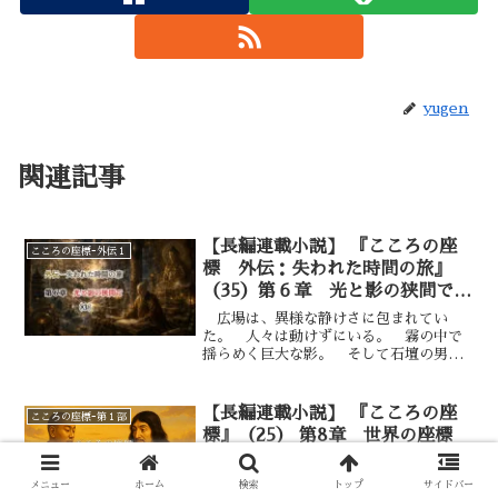
yugen
関連記事
【長編連載小説】 『こころの座
こころの座標ｰ外伝１
標 外伝：失われた時間の旅』
（35）第６章 光と影の狭間で
—— ③
広場は、異様な静けさに包まれてい
た。 人々は動けずにいる。 霧の中で
揺らめく巨大な影。 そして石壇の男の
背後に立ち上がった、さらに濃い闇。
誰もが、それを見てしまった。 否定し
続けたものが、消えてはいなかったこと
【長編連載小説】 『こころの座
こころの座標ｰ第１部
を。 石壇の男は、なお後ずさってい
標』（25） 第8章 世界の座標
る。
言葉を超える交差点ー②
山を下りて三つ目の小橋を渡ったあた
メニュー
ホーム
検索
トップ
サイドバー