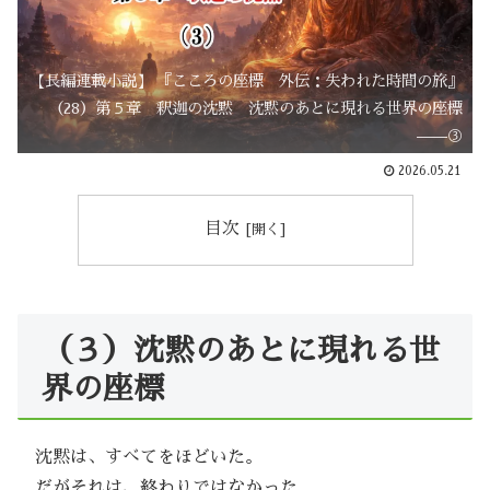
【長編連載小説】 『こころの座標 外伝：失われた時間の旅』
（28）第５章 釈迦の沈黙 沈黙のあとに現れる世界の座標
——③
2026.05.21
目次
（３）沈黙のあとに現れる世
界の座標
沈黙は、すべてをほどいた。
だがそれは、終わりではなかった。