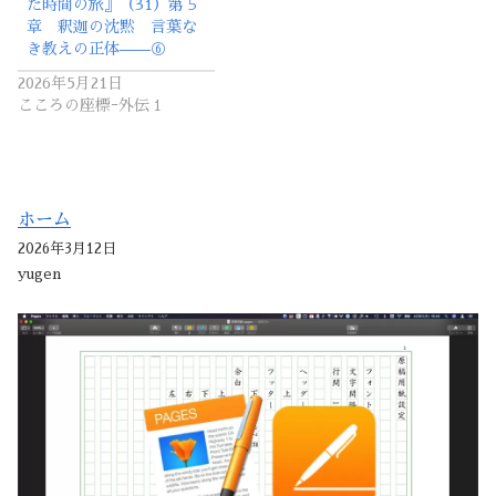
た時間の旅』（31）第５
章 釈迦の沈黙 言葉な
き教えの正体——⑥
2026年5月21日
こころの座標ｰ外伝１
ホーム
2026年3月12日
yugen