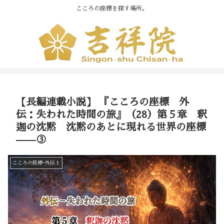
こころの座標を探す場所。
【長編連載小説】 『こころの座標 外
伝：失われた時間の旅』（28）第５章 釈
迦の沈黙 沈黙のあとに現れる世界の座標
——③
こころの座標ｰ外伝１