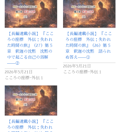
【長編連載小説】 『ここ
【長編連載小説】 『ここ
ろの座標 外伝：失われ
ろの座標 外伝：失われ
た時間の旅』（27）第５
た時間の旅』（26）第５
章 釈迦の沈黙 沈黙の
章 釈迦の沈黙 語られ
中で起こる自己の溶解
ぬ答え——①
——②
2026年5月21日
2026年5月21日
こころの座標ｰ外伝１
こころの座標ｰ外伝１
【長編連載小説】 『ここ
ろの座標 外伝：失われ