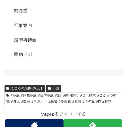
納骨堂
行事案内
護摩祈祷会
闘病日記
こころの座標ｰ外伝１
小説
#小説 #連載小説 #哲学小説 #SF #時間旅行 #自己探求 #こころの座
標 #外伝 #空海 #デカルト #縁起 #曼荼羅 #意識 #心の旅 #内面探求
yugenをフォローする