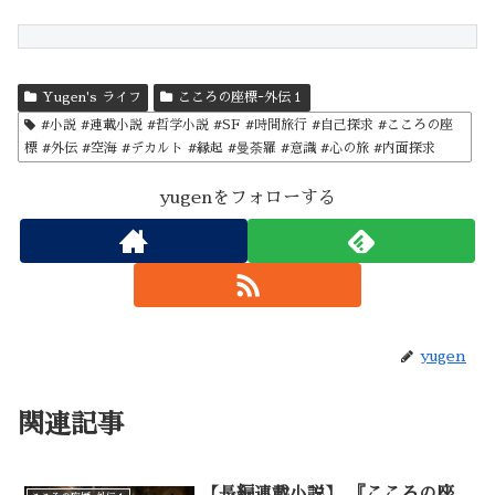
Yugen's ライフ
こころの座標ｰ外伝１
#小説 #連載小説 #哲学小説 #SF #時間旅行 #自己探求 #こころの座
標 #外伝 #空海 #デカルト #縁起 #曼荼羅 #意識 #心の旅 #内面探求
yugenをフォローする
yugen
関連記事
【長編連載小説】 『こころの座