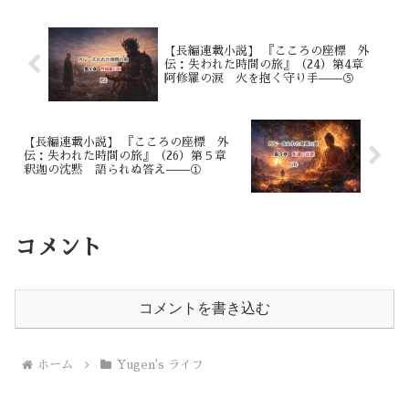
でもなく。 ただ、歩みそのものが祈り
であるように。
【長編連載小説】 『こころの座標 外
伝：失われた時間の旅』（24）第4章
阿修羅の涙 火を抱く守り手——⑤
【長編連載小説】 『こころの座標 外
伝：失われた時間の旅』（26）第５章
釈迦の沈黙 語られぬ答え——①
コメント
コメントを書き込む
ホーム
Yugen's ライフ