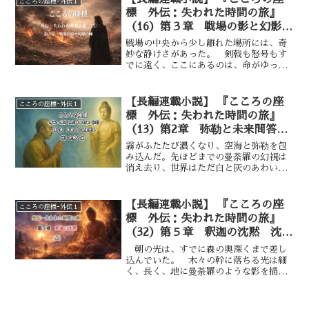
こころの座標ｰ外伝１
流す者たちの姿が焼きついて離れなかっ
標 外伝：失われた時間の旅』
た。 空海は一歩、弥勒に近づいた。
（16）第３章 戦場の影と幻影の
「未来の光が約束されているとしても、
師 血に染まる大地―②
いま苦しむ者にとって、その光は遠すぎ
戦場の中央から少し離れた場所には、奇
ます。 今日を生き抜けない命にとっ
妙な静けさがあった。 剣戟も怒号もす
て、未来は閉ざされている。 どうすれ
でに遠く、ここにあるのは、命がゆっく
ば私は、この矛盾と向き合えるのでしょ
りと失われていく音だけだった。音と言
うか……」 声は震えていたが、迷いで
っても、耳で捉えられるものではない。
はなく切実さが込められていた。
呼吸が擦れる感触、血が土に染み込む気
【長編連載小説】 『こころの座
こころの座標ｰ外伝１
配、身体の熱が冷えていく時間――そう
標 外伝：失われた時間の旅』
したものが、重なり合って空気を満たし
（13）第2章 弥勒と未来問答
ていた。 デカルトは歩いていた。 第
逆問の試練ー⑥
１節で見た死者たちの影は、まだ網膜の
霧がふたたび濃くなり、空海と弥勒を包
奥に焼き付いている。だが、ここでは死
み込んだ。先ほどまでの曼荼羅の幻視は
はすでに終点ではなかった。終わりきれ
消え去り、世界はただ白と灰のあわいに
ない命が、低く、しかし確かに呻いてい
沈んでいた。だが、空海の胸には確かな
る。
余韻が残っていた。弥勒の逆問に答えた
とき、自らの内奥に「未熟さ」と「歩む
【長編連載小説】 『こころの座
こころの座標ｰ外伝１
べき道」の両方を同時に感じ取ったから
標 外伝：失われた時間の旅』
だ。彼は息を整え、ゆっくりと目を開い
（32）第５章 釈迦の沈黙 沈黙
た。そこに立つ弥勒は、ただ静かに微笑
の余光と次なる道——⑦
んでいた。もはや言葉はなく、眼差しだ
朝の光は、すでに森の奥深くまで差し
けが彼に注がれていた。
込んでいた。 木々の幹に落ちる光は細
く、長く、地に曼荼羅のような影を描い
ている。 風は穏やかで、夜の冷たさを
わずかに残しながら流れていた。 空海
は歩いていた。 急ぐでもなく、留まる