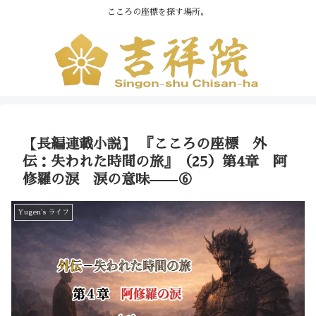
こころの座標を探す場所。
【長編連載小説】 『こころの座標 外
伝：失われた時間の旅』（25）第4章 阿
修羅の涙 涙の意味——⑥
Yugen's ライフ