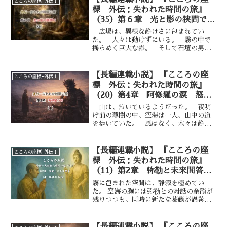
こころの座標ｰ外伝１
標 外伝：失われた時間の旅』
（35）第６章 光と影の狭間で
—— ③
広場は、異様な静けさに包まれてい
た。 人々は動けずにいる。 霧の中で
揺らめく巨大な影。 そして石壇の男の
背後に立ち上がった、さらに濃い闇。
誰もが、それを見てしまった。 否定し
続けたものが、消えてはいなかったこと
【長編連載小説】 『こころの座
こころの座標ｰ外伝１
を。 石壇の男は、なお後ずさってい
標 外伝：失われた時間の旅』
る。
（20）第4章 阿修羅の涙 怒り
を宿す者——①
山は、泣いているようだった。 夜明
け前の薄闇の中、空海は一人、山中の道
を歩いていた。 風はなく、木々は静ま
り返っている。 それでも、どこかで水
が落ちる音がしていた。 岩を伝い、苔
に吸い込まれ、また滴る―― その循環
【長編連載小説】 『こころの座
こころの座標ｰ外伝１
が、まるで嗚咽のように耳に残る。 空
標 外伝：失われた時間の旅』
海は立ち止まり、合掌した。 祈りのた
（11）第2章 弥勒と未来問答
めではない。 この場に満ちているもの
現在の苦悩ー④
を、受け取るためだった。 胸の奥に、
霧に包まれた空間は、静寂を極めてい
重たい気配があった。 怒り。 だが、
た。 空海の胸には弥勒との対話の余韻が
人が抱く怒りとは、質が違う。 それ
残りつつも、同時に新たな葛藤が渦巻い
は、爆発を欲していない。 叫びも、破
ていた。 未来に成就する慈悲――その
壊も求めていない。
真理の響きは確かに胸を震わせた。 だ
が、彼の眼には飢えに苦しむ人々、涙を
【長編連載小説】 『こころの座