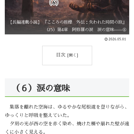
【長編連載小説】 『こころの座標 外伝：失われた時間の旅』
（25）第4章 阿修羅の涙 涙の意味——⑥
2026.05.01
目次
（６）涙の意味
集落を離れた空海は、ゆるやかな尾根道を登りながら、
ゆっくりと呼吸を整えていた。
夕刻の光が西の空を赤く染め、焼けた柵や崩れた壁が遠
くに小さく見える。