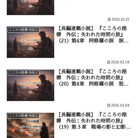
の底にある怒り——③
2026.02.25
【長編連載小説】 『こころの座
こころの座標ｰ外伝１
標 外伝：失われた時間の旅』
（21）第4章 阿修羅の涙 涙の
波紋——②
2026.02.18
【長編連載小説】 『こころの座
こころの座標ｰ外伝１
標 外伝：失われた時間の旅』
（20）第4章 阿修羅の涙 怒り
を宿す者——①
2026.02.04
【長編連載小説】 『こころの座
こころの座標ｰ外伝１
標 外伝：失われた時間の旅』
（19）第３章 戦場の影と幻影の
師 信仰と理性の亀裂―⑤