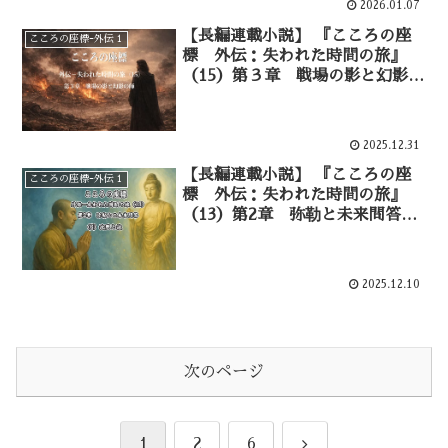
2026.01.07
【長編連載小説】 『こころの座
こころの座標ｰ外伝１
標 外伝：失われた時間の旅』
（15）第３章 戦場の影と幻影の
師 血に染まる大地―①
2025.12.31
【長編連載小説】 『こころの座
こころの座標ｰ外伝１
標 外伝：失われた時間の旅』
（13）第2章 弥勒と未来問答
逆問の試練ー⑥
2025.12.10
次のページ
次
1
2
6