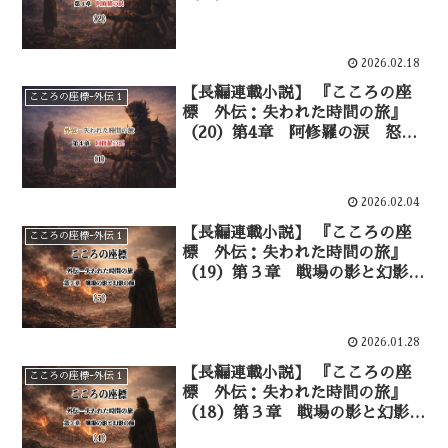
波紋——②
2026.02.18
【長編連載小説】 『こころの座
こころの座標ｰ外伝１
標 外伝：失われた時間の旅』
（20）第4章 阿修羅の涙 怒り
を宿す者——①
2026.02.04
【長編連載小説】 『こころの座
こころの座標ｰ外伝１
標 外伝：失われた時間の旅』
（19）第３章 戦場の影と幻影の
師 信仰と理性の亀裂―⑤
2026.01.28
【長編連載小説】 『こころの座
こころの座標ｰ外伝１
標 外伝：失われた時間の旅』
（18）第３章 戦場の影と幻影の
師 幻影としての師―④