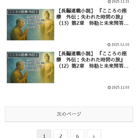
2025.12.31
【長編連載小説】 『こころの座
こころの座標ｰ外伝１
標 外伝：失われた時間の旅』
（13）第2章 弥勒と未来問答
逆問の試練ー⑥
2025.12.10
【長編連載小説】 『こころの座
こころの座標ｰ外伝１
標 外伝：失われた時間の旅』
（12）第2章 弥勒と未来問答
逆問の試練ー⑤
2025.12.03
次のページ
次
1
2
6