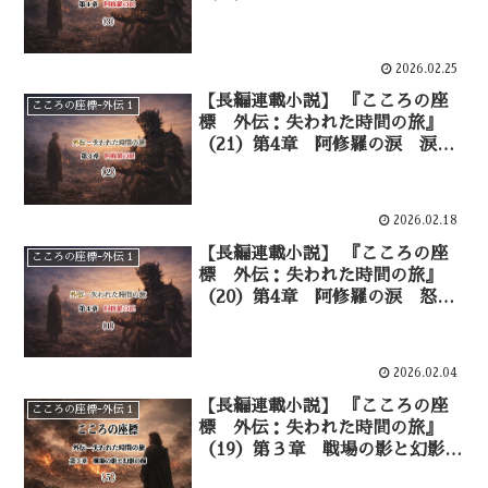
の底にある怒り——③
2026.02.25
【長編連載小説】 『こころの座
こころの座標ｰ外伝１
標 外伝：失われた時間の旅』
（21）第4章 阿修羅の涙 涙の
波紋——②
2026.02.18
【長編連載小説】 『こころの座
こころの座標ｰ外伝１
標 外伝：失われた時間の旅』
（20）第4章 阿修羅の涙 怒り
を宿す者——①
2026.02.04
【長編連載小説】 『こころの座
こころの座標ｰ外伝１
標 外伝：失われた時間の旅』
（19）第３章 戦場の影と幻影の
師 信仰と理性の亀裂―⑤