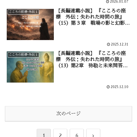
2026.01.07
【長編連載小説】 『こころの座
こころの座標ｰ外伝１
標 外伝：失われた時間の旅』
（15）第３章 戦場の影と幻影の
師 血に染まる大地―①
2025.12.31
【長編連載小説】 『こころの座
こころの座標ｰ外伝１
標 外伝：失われた時間の旅』
（13）第2章 弥勒と未来問答
逆問の試練ー⑥
2025.12.10
次のページ
次
1
2
6