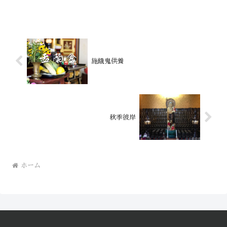
施餓鬼供養
秋季彼岸
ホーム