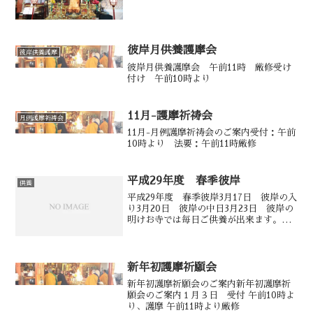
時より法 要：午前１１時厳修檀信徒皆
様のご参拝をお待ちいたしております
彼岸月供養護摩会
彼岸供養護摩
彼岸月供養護摩会 午前11時 厳修受け
付け 午前10時より
11月-護摩祈祷会
月例護摩祈祷会
11月-月例護摩祈祷会のご案内受付：午前
10時より 法要：午前11時厳修
平成29年度 春季彼岸
供養
平成29年度 春季彼岸3月17日 彼岸の入
り3月20日 彼岸の中日3月23日 彼岸の
明けお寺では毎日ご供養が出来ます。午
前8時30分より午後7時まで
新年初護摩祈願会
新年初護摩祈願会のご案内新年初護摩祈
願会のご案内１月３日 受付 午前10時よ
り、護摩 午前11時より厳修