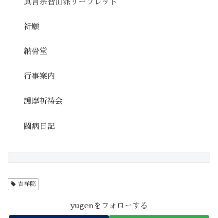
真言宗智山派リーフレット
祈願
納骨堂
行事案内
護摩祈祷会
闘病日記
吉祥院
yugenをフォローする