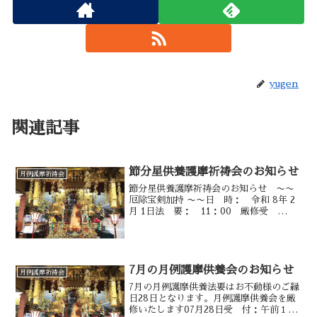
yugen
関連記事
節分星供養護摩祈祷会のお知らせ
月例護摩祈祷会
節分星供養護摩祈祷会のお知らせ 〜〜
厄除宝剣加持 〜〜日 時： 令和 8年 2
月 1日法 要： 11：00 厳修受
付： 10：00 〜法要終了後、豆まきを行
います。ご家族おそろいでご参拝下さい
ませ。
7月の月例護摩供養会のお知らせ
月例護摩祈祷会
7月の月例護摩供養法要はお不動様のご縁
日28日となります。月例護摩供養会を厳
修いたします07月28日受 付：午前１０