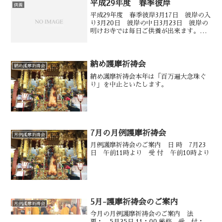
平成29年度 春季彼岸
供養
平成29年度 春季彼岸3月17日 彼岸の入
り3月20日 彼岸の中日3月23日 彼岸の
明けお寺では毎日ご供養が出来ます。午
前8時30分より午後7時まで
納め護摩祈祷会
納め護摩祈祷会
納め護摩祈祷会本年は「百万遍大念珠ぐ
り」を中止といたします。
7月の月例護摩祈祷会
月例護摩祈祷会
月例護摩祈祷会のご案内 日 時 7月23
日 午前11時より 受 付 午前10時より
5月-護摩祈祷会のご案内
月例護摩祈祷会
今月の月例護摩祈祷会のご案内 法
要： 5月25日 11：00 厳修 受 付：