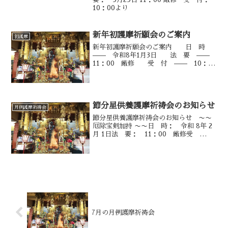
10：00より
新年初護摩祈願会のご案内
初護摩
新年初護摩祈願会のご案内 日 時
—— 令和8年1月3日 法 要 ——
11：00 厳修 受 付 —— 10：00
より
節分星供養護摩祈祷会のお知らせ
月例護摩祈祷会
節分星供養護摩祈祷会のお知らせ 〜〜
厄除宝剣加持 〜〜日 時： 令和 8年 2
月 1日法 要： 11：00 厳修受
付： 10：00 〜法要終了後、豆まきを行
います。ご家族おそろいでご参拝下さい
ませ。
7月の月例護摩祈祷会