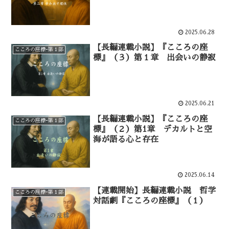
2025.06.28
【長編連載小説】『こころの座
こころの座標ｰ第１部
標』（３）第１章 出会いの静寂
2025.06.21
【長編連載小説】『こころの座
こころの座標ｰ第１部
標』（２）第1章 デカルトと空
海が語る心と存在
2025.06.14
【連載開始】長編連載小説 哲学
こころの座標ｰ第１部
対話劇『こころの座標』（１）