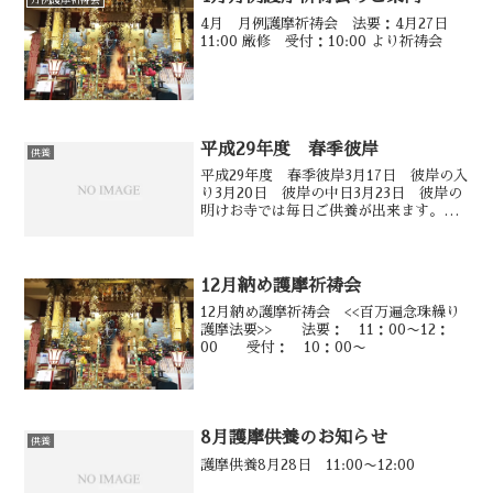
4月 月例護摩祈祷会 法要：4月27日
11:00 厳修 受付：10:00 より祈祷会
平成29年度 春季彼岸
供養
平成29年度 春季彼岸3月17日 彼岸の入
り3月20日 彼岸の中日3月23日 彼岸の
明けお寺では毎日ご供養が出来ます。午
前8時30分より午後7時まで
12月納め護摩祈祷会
12月納め護摩祈祷会 <<百万遍念珠繰り
護摩法要>> 法要： 11：00〜12：
00 受付： 10：00〜
8月護摩供養のお知らせ
供養
護摩供養8月28日 11:00〜12:00