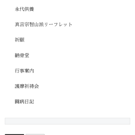
永代供養
真言宗智山派リーフレット
祈願
納骨堂
行事案内
護摩祈祷会
闘病日記