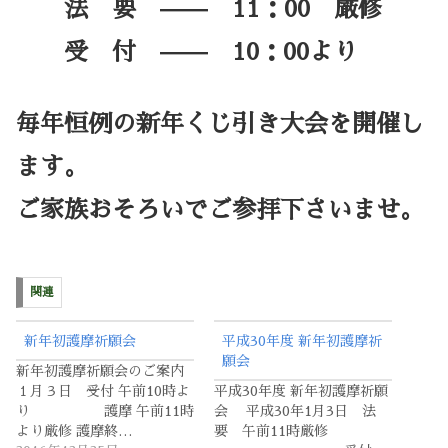
法 要 —— 11：00 厳修
受 付 —— 10：00より
毎年恒例の新年くじ引き大会を開催し
ます。
ご家族おそろいでご参拝下さいませ。
関連
新年初護摩祈願会
平成30年度 新年初護摩祈
願会
新年初護摩祈願会のご案内
１月３日 受付 午前10時よ
平成30年度 新年初護摩祈願
り 護摩 午前11時
会 平成30年1月3日 法
より厳修 護摩終…
要 午前11時厳修