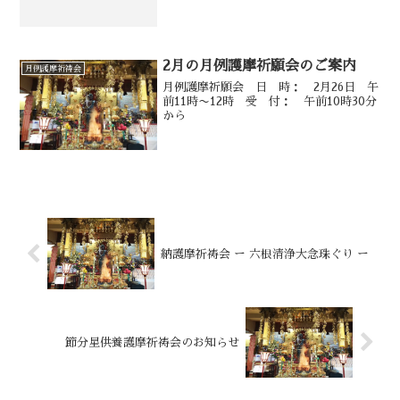
2月の月例護摩祈願会のご案内
月例護摩祈祷会
月例護摩祈願会 日 時： 2月26日 午
前11時〜12時 受 付： 午前10時30分
から
納護摩祈祷会 ー 六根清浄大念珠ぐり ー
節分星供養護摩祈祷会のお知らせ