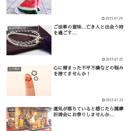
2015.07.29
ご法事の意味…亡き人と出会う時
真言宗智山派リーフレット
を過ごす…
2015.07.25
心に溜まった不平不満などの悩み
心の悩み
を捨てませんか！
2015.07.23
運気が落ちていると感じたら護摩
祈願
祈祷会にお参りしませんか…