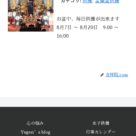
カテゴリ:
供養
,
盂蘭盆供養
お盆中、毎日供養が出来ます
8月7日 〜 8月20日 9:00 〜
16:00
吉祥院.com
心の悩み
水子供養
Yugen’s blog
行事カレンダー