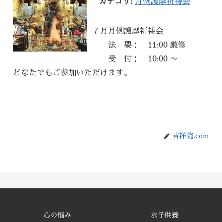
カテゴリ:
月例護摩祈祷会
７月月例護摩祈祷会
法 要： 11:00 厳修
受 付： 10:00 〜
どなたでもご参加いただけます。
吉祥院.com
心の悩み
水子供養